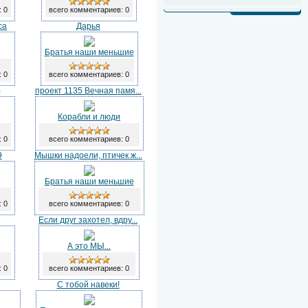
: 0
всего комментариев: 0
са
Дарья
Братья наши меньшие
: 0
всего комментариев: 0
)
проект 1135 Вечная памя...
Корабли и люди
: 0
всего комментариев: 0
9
Мышки надоели, птичек ж...
Братья наши меньшие
: 0
всего комментариев: 0
Если друг захотел, вдру...
А это МЫ...
: 0
всего комментариев: 0
С тобой навеки!