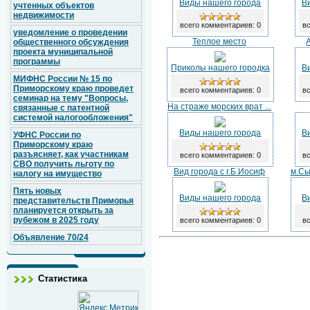
Виды нашего города
В
учтенных объектов
недвижимости
всего комментариев: 0
вс
уведомление о проведении
Теплое место
общественного обсуждения
проекта муниципальной
программы
Приколы нашего городка
В
МИФНС России № 15 по
Приморскому краю проведет
всего комментариев: 0
вс
семинар на тему "Вопросы,
На страже морских врат ...
связанные с патентной
системой налогообложения"
Виды нашего города
В
УФНС России по
Приморскому краю
разъясняет, как участникам
всего комментариев: 0
вс
СВО получить льготу по
Вид города с г.Б.Иосиф
м.Сы
налогу на имущество
Пять новых
Виды нашего города
В
представительств Приморья
планируется открыть за
рубежом в 2025 году
всего комментариев: 0
вс
Объявление 70/24
Статистика