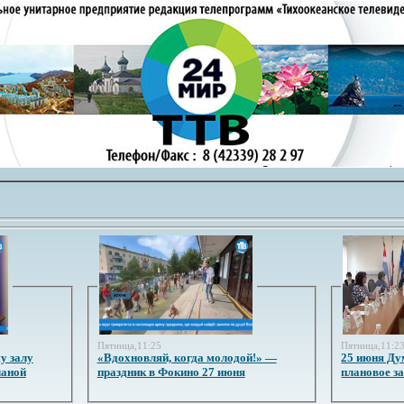
Пятница,11:25
Пятница,11:2
у залу
«Вдохновляй, когда молодой!» —
25 июня Ду
ланой
праздник в Фокино 27 июня
плановое з