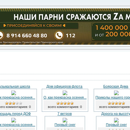
узыкальная школа
Дом офицеров флота
Боярская Дума
ак прекрасна осення...
О, как прекрасна осення...
Приколы нашего гор
его комментариев: 0
всего комментариев: 0
всего комментариев
ощадь перед ДОФ
7 ветров
Дорога на высот
ак прекрасна осення...
Первый снег
Первый снег