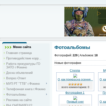
Фотоальбомы
Меню сайта
Главная страница
Фотографий:
229
| Альбомов:
18
Противодействие корр...
Новые фотографии
Работа прокуратуры ГО
ЗАТО г.Фокино
Стелла
М
Доска объявлений
Вопрос-Ответ
О, как прекрасна осення...
О, к
МУП РТ "ТТВ" г.Фокино
всего комментариев: 0
вс
Телефонная книга г.Фокино
Фотография 1
Пл
Фотоальбомы
Реклама на сайте
Первый снег
О, к
ВЫ ОЧЕВИДЕЦ!?