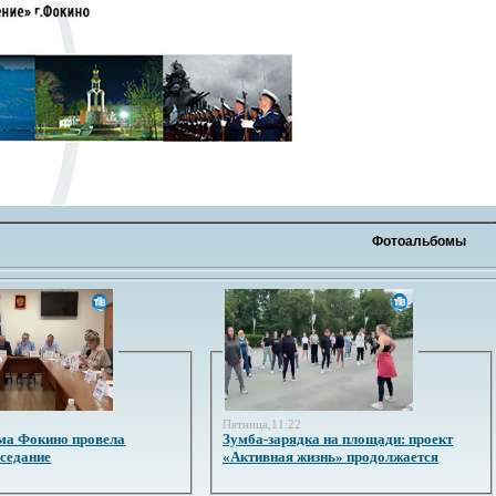
Фотоальбомы
3
Пятница,11:22
ма Фокино провела
Зумба-зарядка на площади: проект
аседание
«Активная жизнь» продолжается