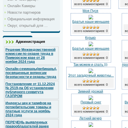
всего комментариев: 0
вс
Онлайн Камеры
Моя Пуся
Новости партнеров
Официальная информация
Братья наши меньшие
Округ, открытый для ...
всего комментариев: 0
вс
Кузько
Администрация
Братья наши меньшие
Решение Межведомственной
комиссии по охране труда в
Приморском крае от 28
всего комментариев: 0
вс
ноября 2024 года
Так можем и спать )))
про
Онлайн-семинары(вебинары),
посвященные вопросам
Этот загадочный животны...
безопасности и охраны труда
Постановление от 11.12.2024
всего комментариев: 0
вс
№ 2519-па Об установлении
Зимний урожай
публичного сервитута
ГАЗПРОМ
Первый снег
В
Индексы цен и тарифов на
потребительские товары и
платные услуги за ноябрь
всего комментариев: 0
вс
2024 года
Летний вечер
ПЕРЕЧЕНЬ выявленных
правообладателей ранее