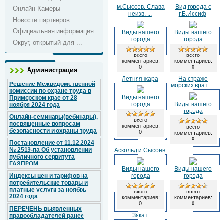
м.Сысоев. Слава
Вид города с
Онлайн Камеры
неизв. ...
г.Б.Иосиф
Новости партнеров
Официальная информация
Виды нашего
Виды нашего
города
города
Округ, открытый для ...
всего
всего
комментариев:
комментариев:
0
0
Администрация
Летняя жара
На страже
Решение Межведомственной
морских врат ...
комиссии по охране труда в
Виды нашего
Приморском крае от 28
города
Виды нашего
ноября 2024 года
города
Онлайн-семинары(вебинары),
всего
посвященные вопросам
комментариев:
всего
безопасности и охраны труда
0
комментариев:
0
Постановление от 11.12.2024
№ 2519-па Об установлении
Аскольд и Сысоев
...
публичного сервитута
ГАЗПРОМ
Виды нашего
Виды нашего
Индексы цен и тарифов на
города
города
потребительские товары и
платные услуги за ноябрь
всего
всего
2024 года
комментариев:
комментариев:
0
0
ПЕРЕЧЕНЬ выявленных
Закат
правообладателей ранее