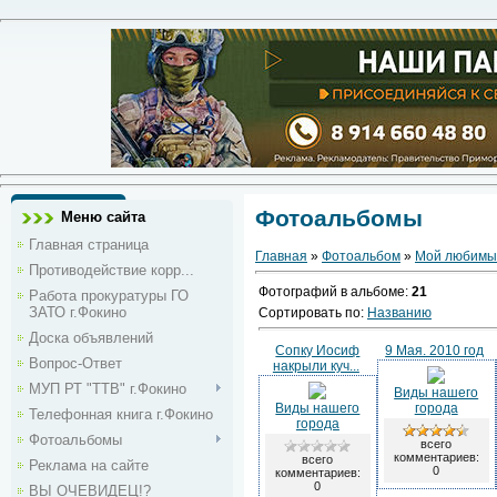
Фотоальбомы
Меню сайта
Главная страница
Главная
»
Фотоальбом
»
Мой любимы
Противодействие корр...
Фотографий в альбоме
:
21
Работа прокуратуры ГО
ЗАТО г.Фокино
Сортировать по
:
Названию
Доска объявлений
Сопку Иосиф
9 Мая. 2010 год
Вопрос-Ответ
накрыли куч...
МУП РТ "ТТВ" г.Фокино
Виды нашего
Виды нашего
города
Телефонная книга г.Фокино
города
Фотоальбомы
всего
комментариев:
всего
Реклама на сайте
0
комментариев:
0
ВЫ ОЧЕВИДЕЦ!?