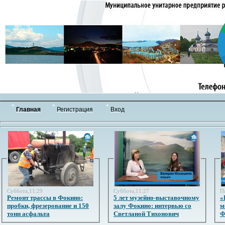
Главная
Регистрация
Вход
Суббота,11:29
Суббота,11:27
П
Ремонт трассы в Фокино:
5 лет музейно-выставочному
«
пробки, фрезерование и 150
залу Фокино: интервью со
м
тонн асфальта
Светланой Тихонович
Ф