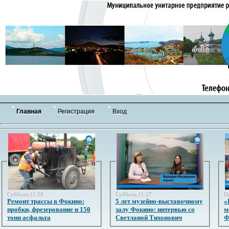
Главная
Регистрация
Вход
Суббота,11:29
Суббота,11:27
П
Ремонт трассы в Фокино:
5 лет музейно-выставочному
«
пробки, фрезерование и 150
залу Фокино: интервью со
м
тонн асфальта
Светланой Тихонович
Ф