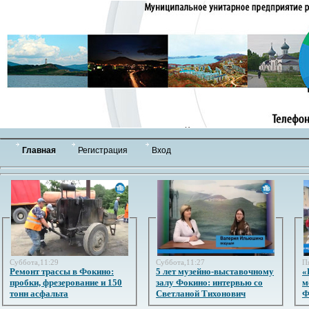
Главная
Регистрация
Вход
Суббота,11:29
Суббота,11:27
П
Ремонт трассы в Фокино:
5 лет музейно-выставочному
«
пробки, фрезерование и 150
залу Фокино: интервью со
м
тонн асфальта
Светланой Тихонович
Ф