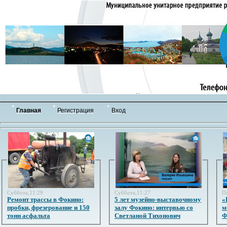
Главная
Регистрация
Вход
Суббота,11:29
Суббота,11:27
П
Ремонт трассы в Фокино:
5 лет музейно-выставочному
«
пробки, фрезерование и 150
залу Фокино: интервью со
м
тонн асфальта
Светланой Тихонович
Ф