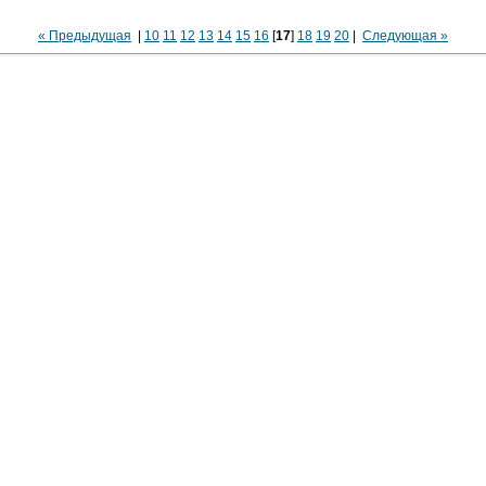
« Предыдущая
|
10
11
12
13
14
15
16
[
17
]
18
19
20
|
Следующая »