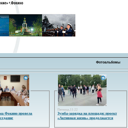
Фотоальбомы
3
Пятница,11:22
ма Фокино провела
Зумба-зарядка на площади: проект
аседание
«Активная жизнь» продолжается