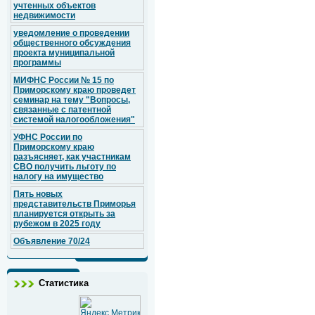
учтенных объектов
недвижимости
уведомление о проведении
общественного обсуждения
проекта муниципальной
программы
МИФНС России № 15 по
Приморскому краю проведет
семинар на тему "Вопросы,
связанные с патентной
системой налогообложения"
УФНС России по
Приморскому краю
разъясняет, как участникам
СВО получить льготу по
налогу на имущество
Пять новых
представительств Приморья
планируется открыть за
рубежом в 2025 году
Объявление 70/24
Статистика