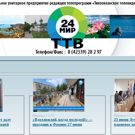
Пятница,11:25
Пятница,11:2
у залу
«Вдохновляй, когда молодой!» —
25 июня Ду
ланой
праздник в Фокино 27 июня
плановое з