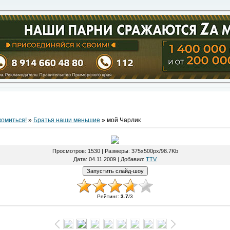
комиться!
»
Братья наши меньшие
» мой Чарлик
Просмотров
: 1530 |
Размеры
: 375x500px/98.7Kb
Дата
: 04.11.2009 |
Добавил
:
TTV
Рейтинг
:
3.7
/
3