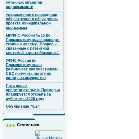
учтенных объектов
недвижимости
уведомление о проведении
общественного обсуждения
проекта муниципальной
программы
МИФНС России № 15 по
Приморскому краю проведет
семинар на тему "Вопросы,
связанные с патентной
системой налогообложения"
УФНС России по
Приморскому краю
разъясняет, как участникам
СВО получить льготу по
налогу на имущество
Пять новых
представительств Приморья
планируется открыть за
рубежом в 2025 году
Объявление 70/24
Статистика