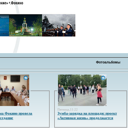
Фотоальбомы
3
Пятница,11:22
ма Фокино провела
Зумба-зарядка на площади: проект
аседание
«Активная жизнь» продолжается