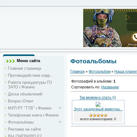
Фотоальбомы
Меню сайта
Главная страница
Главная
»
Фотоальбом
»
Наша плане
Противодействие корр...
Фотографий в альбоме
:
1
Работа прокуратуры ГО
ЗАТО г.Фокино
Сортировать по
:
Названию
Доска объявлений
Так можем и спать )))
Вопрос-Ответ
МУП РТ "ТТВ" г.Фокино
Этот загадочный животны...
Телефонная книга г.Фокино
всего комментариев: 0
Фотоальбомы
Реклама на сайте
ВЫ ОЧЕВИДЕЦ!?