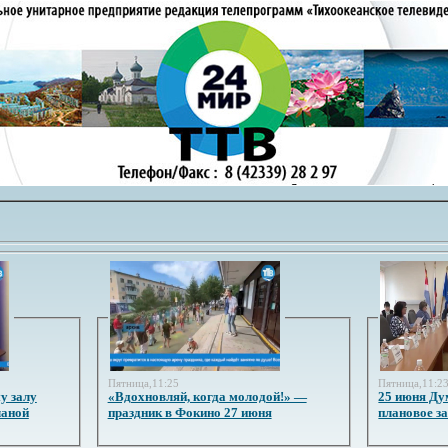
Пятница,11:25
Пятница,11:2
у залу
«Вдохновляй, когда молодой!» —
25 июня Ду
ланой
праздник в Фокино 27 июня
плановое з