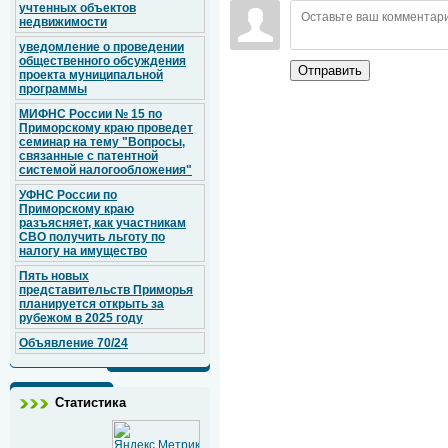
учтенных объектов
недвижимости
уведомление о проведении
общественного обсуждения
Отправить
проекта муниципальной
программы
МИФНС России № 15 по
Приморскому краю проведет
семинар на тему "Вопросы,
связанные с патентной
системой налогообложения"
УФНС России по
Приморскому краю
разъясняет, как участникам
СВО получить льготу по
налогу на имущество
Пять новых
представительств Приморья
планируется открыть за
рубежом в 2025 году
Объявление 70/24
Статистика