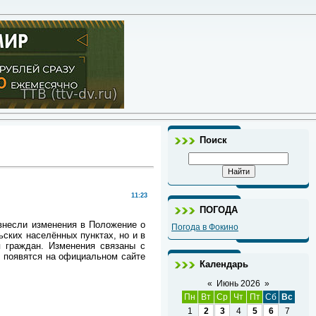
Поиск
11:23
ПОГОДА
внесли изменения в Положение о
Погода в Фокино
ских населённых пунктах, но и в
 граждан. Изменения связаны с
й появятся на официальном сайте
Календарь
«
Июнь 2026
»
Пн
Вт
Ср
Чт
Пт
Сб
Вс
1
2
3
4
5
6
7