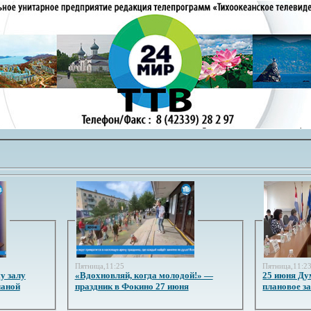
Пятница,11:25
Пятница,11:2
у залу
«Вдохновляй, когда молодой!» —
25 июня Ду
ланой
праздник в Фокино 27 июня
плановое з