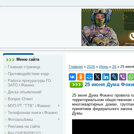
Меню сайта
Главная страница
Главная
»
2026
»
Июнь
»
26
» 25 июня
Противодействие корр...
Работа прокуратуры ГО
25 июня Дума Фоки
ЗАТО г.Фокино
Доска объявлений
25 июня Дума Фокино провела пл
Вопрос-Ответ
территориальном общественном с
многоквартирных домах, группа
МУП РТ "ТТВ" г.Фокино
принятием федерального закона 
Телефонная книга г.Фокино
Думы.
Фотоальбомы
Реклама на сайте
ВЫ ОЧЕВИДЕЦ!?