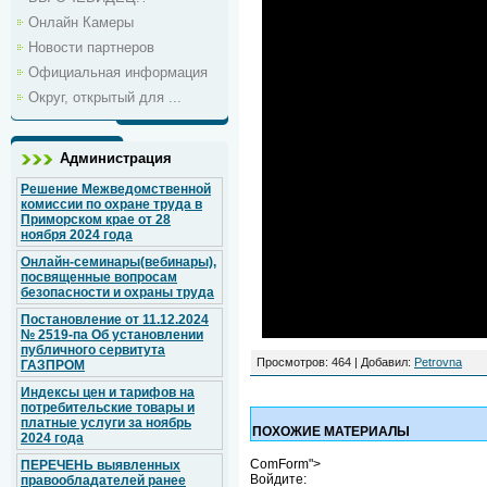
Онлайн Камеры
Новости партнеров
Официальная информация
Округ, открытый для ...
Администрация
Решение Межведомственной
комиссии по охране труда в
Приморском крае от 28
ноября 2024 года
Онлайн-семинары(вебинары),
посвященные вопросам
безопасности и охраны труда
Постановление от 11.12.2024
№ 2519-па Об установлении
публичного сервитута
Просмотров
: 464 |
Добавил
:
Petrovna
ГАЗПРОМ
Индексы цен и тарифов на
потребительские товары и
платные услуги за ноябрь
ПОХОЖИЕ МАТЕРИАЛЫ
2024 года
ComForm">
ПЕРЕЧЕНЬ выявленных
Войдите:
правообладателей ранее