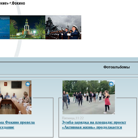
Фотоальбомы
3
Пятница,11:22
ма Фокино провела
Зумба-зарядка на площади: проект
аседание
«Активная жизнь» продолжается