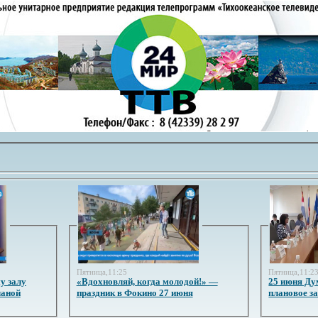
Пятница,11:25
Пятница,11:2
у залу
«Вдохновляй, когда молодой!» —
25 июня Ду
ланой
праздник в Фокино 27 июня
плановое з