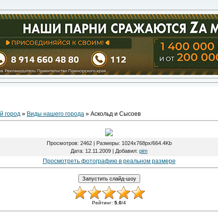
й город
»
Виды нашего города
» Аскольд и Сысоев
Просмотров
: 2462 |
Размеры
: 1024x768px/664.4Kb
Дата
: 12.11.2009 |
Добавил
:
pim
Просмотреть фотографию в реальном размере
Рейтинг
:
5.0
/
4