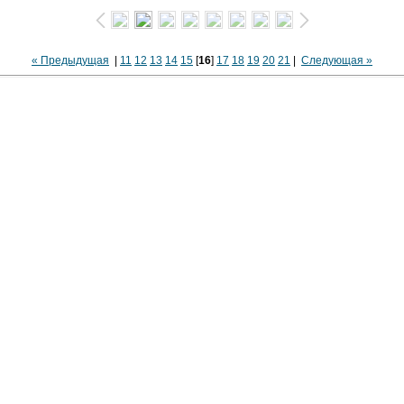
« Предыдущая
|
11
12
13
14
15
[
16
]
17
18
19
20
21
|
Следующая »