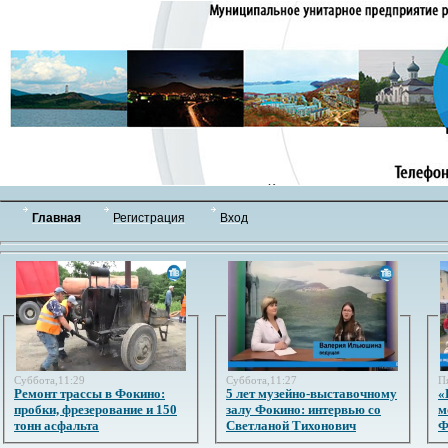
Главная
Регистрация
Вход
Суббота,11:29
Суббота,11:27
П
Ремонт трассы в Фокино:
5 лет музейно-выставочному
«
пробки, фрезерование и 150
залу Фокино: интервью со
м
тонн асфальта
Светланой Тихонович
Ф