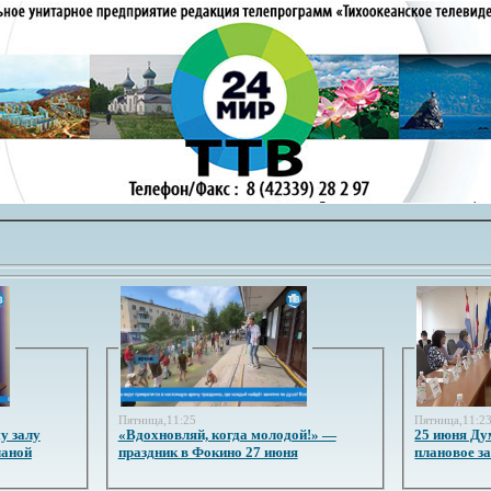
Пятница,11:25
Пятница,11:2
у залу
«Вдохновляй, когда молодой!» —
25 июня Ду
ланой
праздник в Фокино 27 июня
плановое з