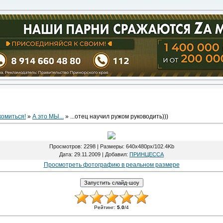
комиться!
»
А это МЫ...
» ...отец научил ружом руководить)))
Просмотров
: 2298 |
Размеры
: 640x480px/102.4Kb
Дата
: 29.11.2009 |
Добавил
:
ПРИНЦЕССА
Просмотреть фотографию в реальном размере
Рейтинг
:
5.0
/
4