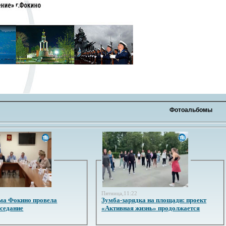
Фотоальбомы
3
Пятница,11:22
ма Фокино провела
Зумба-зарядка на площади: проект
аседание
«Активная жизнь» продолжается