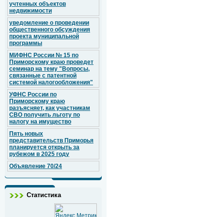
учтенных объектов
недвижимости
уведомление о проведении
общественного обсуждения
проекта муниципальной
программы
МИФНС России № 15 по
Приморскому краю проведет
семинар на тему "Вопросы,
связанные с патентной
системой налогообложения"
УФНС России по
Приморскому краю
разъясняет, как участникам
СВО получить льготу по
налогу на имущество
Пять новых
представительств Приморья
планируется открыть за
рубежом в 2025 году
Объявление 70/24
Статистика