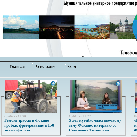
Главная
Регистрация
Вход
Суббота,11:29
Суббота,11:27
П
Ремонт трассы в Фокино:
5 лет музейно-выставочному
«
пробки, фрезерование и 150
залу Фокино: интервью со
м
тонн асфальта
Светланой Тихонович
Ф