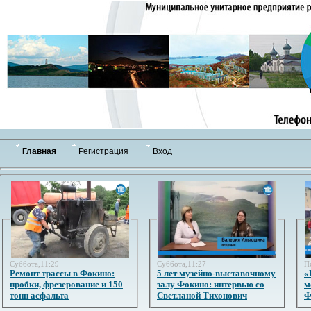
Главная
Регистрация
Вход
Суббота,11:29
Суббота,11:27
П
Ремонт трассы в Фокино:
5 лет музейно-выставочному
«
пробки, фрезерование и 150
залу Фокино: интервью со
м
тонн асфальта
Светланой Тихонович
Ф