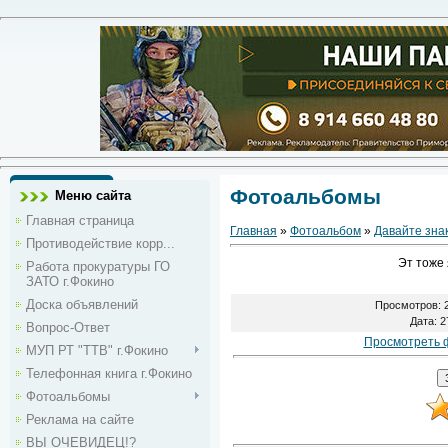
Фотоальбомы
Меню сайта
Главная страница
Главная
»
Фотоальбом
»
Давайте зна
Противодействие корр...
Эт тоже 
Работа прокуратуры ГО
ЗАТО г.Фокино
Доска объявлений
Просмотров
: 
Дата
: 
Вопрос-Ответ
Просмотреть 
МУП РТ "ТТВ" г.Фокино
Телефонная книга г.Фокино
Фотоальбомы
Реклама на сайте
ВЫ ОЧЕВИДЕЦ!?