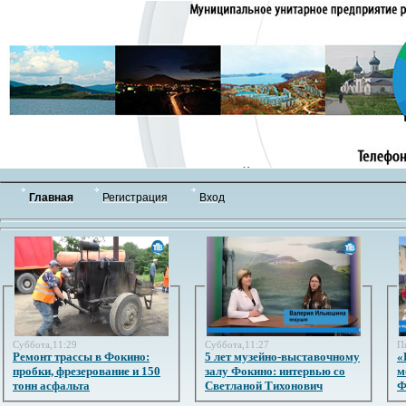
Главная
Регистрация
Вход
Суббота,11:29
Суббота,11:27
П
Ремонт трассы в Фокино:
5 лет музейно-выставочному
«
пробки, фрезерование и 150
залу Фокино: интервью со
м
тонн асфальта
Светланой Тихонович
Ф