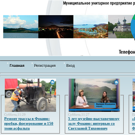
Главная
Регистрация
Вход
Суббота,11:29
Суббота,11:27
П
Ремонт трассы в Фокино:
5 лет музейно-выставочному
«
пробки, фрезерование и 150
залу Фокино: интервью со
м
тонн асфальта
Светланой Тихонович
Ф