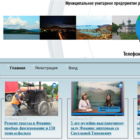
Главная
Регистрация
Вход
Суббота,11:29
Суббота,11:27
П
Ремонт трассы в Фокино:
5 лет музейно-выставочному
«
пробки, фрезерование и 150
залу Фокино: интервью со
м
тонн асфальта
Светланой Тихонович
Ф