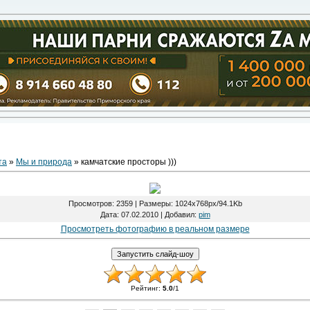
та
»
Мы и природа
» камчатские просторы )))
Просмотров
: 2359 |
Размеры
: 1024x768px/94.1Kb
Дата
: 07.02.2010 |
Добавил
:
pim
Просмотреть фотографию в реальном размере
Рейтинг
:
5.0
/
1