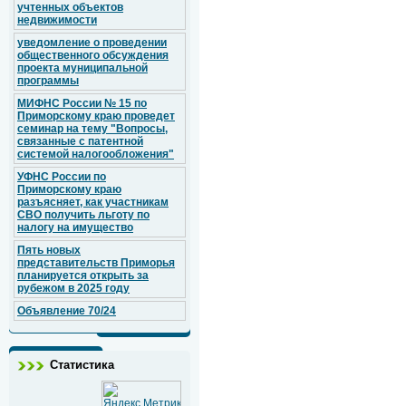
учтенных объектов
недвижимости
уведомление о проведении
общественного обсуждения
проекта муниципальной
программы
МИФНС России № 15 по
Приморскому краю проведет
семинар на тему "Вопросы,
связанные с патентной
системой налогообложения"
УФНС России по
Приморскому краю
разъясняет, как участникам
СВО получить льготу по
налогу на имущество
Пять новых
представительств Приморья
планируется открыть за
рубежом в 2025 году
Объявление 70/24
Статистика