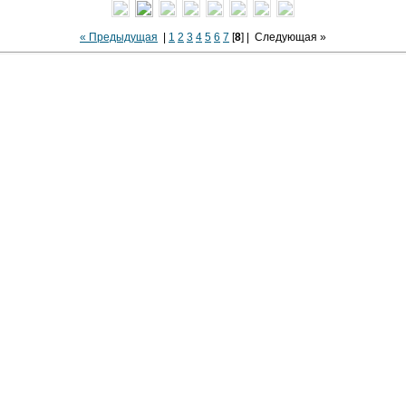
« Предыдущая
|
1
2
3
4
5
6
7
[
8
] |
Следующая »