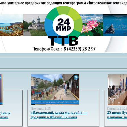
Пятница,11:25
Пятница,11:2
у залу
«Вдохновляй, когда молодой!» —
25 июня Ду
ланой
праздник в Фокино 27 июня
плановое з