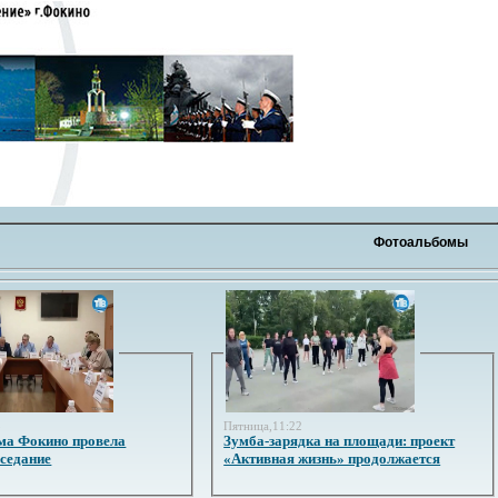
Фотоальбомы
3
Пятница,11:22
ма Фокино провела
Зумба-зарядка на площади: проект
аседание
«Активная жизнь» продолжается