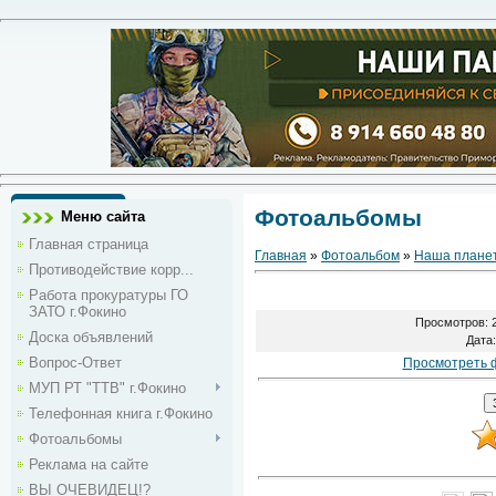
Фотоальбомы
Меню сайта
Главная страница
Главная
»
Фотоальбом
»
Наша плане
Противодействие корр...
Работа прокуратуры ГО
ЗАТО г.Фокино
Просмотров
: 
Доска объявлений
Дата
Вопрос-Ответ
Просмотреть 
МУП РТ "ТТВ" г.Фокино
Телефонная книга г.Фокино
Фотоальбомы
Реклама на сайте
ВЫ ОЧЕВИДЕЦ!?