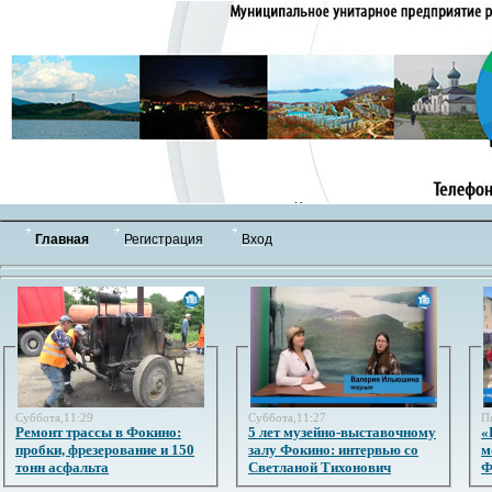
Главная
Регистрация
Вход
Суббота,11:29
Суббота,11:27
П
Ремонт трассы в Фокино:
5 лет музейно-выставочному
«
пробки, фрезерование и 150
залу Фокино: интервью со
м
тонн асфальта
Светланой Тихонович
Ф