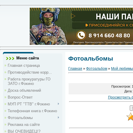
Фотоальбомы
Меню сайта
Главная страница
Главная
»
Фотоальбом
»
Мой любимы
Противодействие корр...
Работа прокуратуры ГО
ЗАТО г.Фокино
Просмотров
: 
Доска объявлений
Дата
:
Вопрос-Ответ
Просмотреть 
МУП РТ "ТТВ" г.Фокино
Телефонная книга г.Фокино
Фотоальбомы
Реклама на сайте
ВЫ ОЧЕВИДЕЦ!?