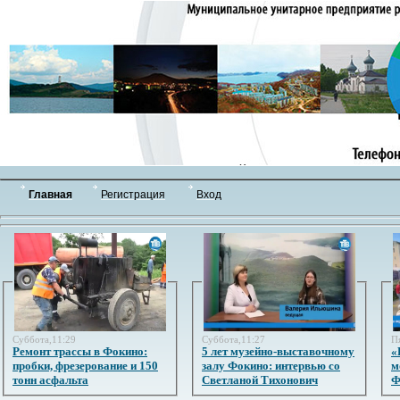
Главная
Регистрация
Вход
Суббота,11:29
Суббота,11:27
П
Ремонт трассы в Фокино:
5 лет музейно-выставочному
«
пробки, фрезерование и 150
залу Фокино: интервью со
м
тонн асфальта
Светланой Тихонович
Ф