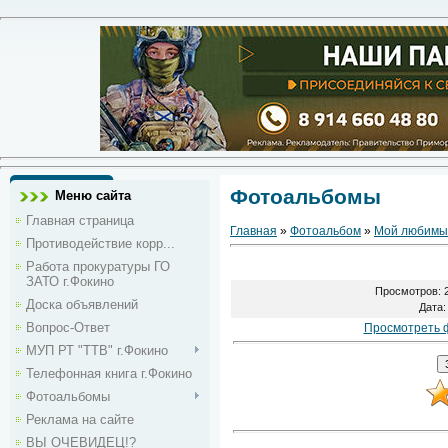
Фотоальбомы
Меню сайта
Главная страница
Главная
»
Фотоальбом
»
Мой любимы
Противодействие корр...
Работа прокуратуры ГО
ЗАТО г.Фокино
Просмотров
: 
Доска объявлений
Дата
:
Вопрос-Ответ
Просмотреть 
МУП РТ "ТТВ" г.Фокино
Телефонная книга г.Фокино
Фотоальбомы
Реклама на сайте
ВЫ ОЧЕВИДЕЦ!?