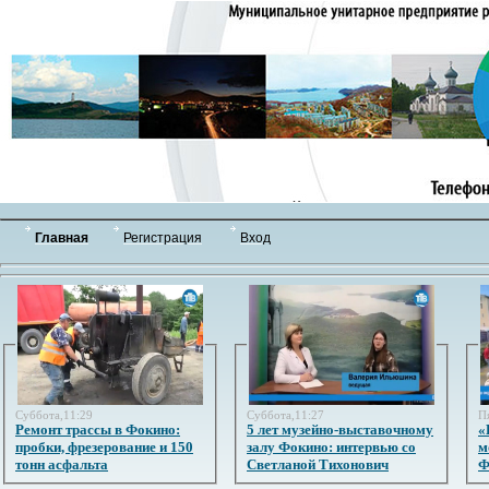
Главная
Регистрация
Вход
Суббота,11:29
Суббота,11:27
П
Ремонт трассы в Фокино:
5 лет музейно-выставочному
«
пробки, фрезерование и 150
залу Фокино: интервью со
м
тонн асфальта
Светланой Тихонович
Ф