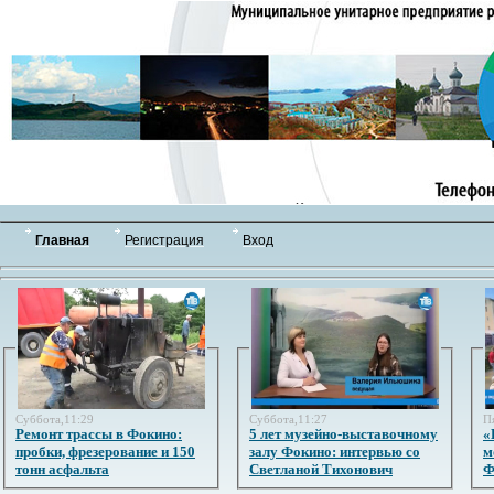
Главная
Регистрация
Вход
Суббота,11:29
Суббота,11:27
П
Ремонт трассы в Фокино:
5 лет музейно-выставочному
«
пробки, фрезерование и 150
залу Фокино: интервью со
м
тонн асфальта
Светланой Тихонович
Ф