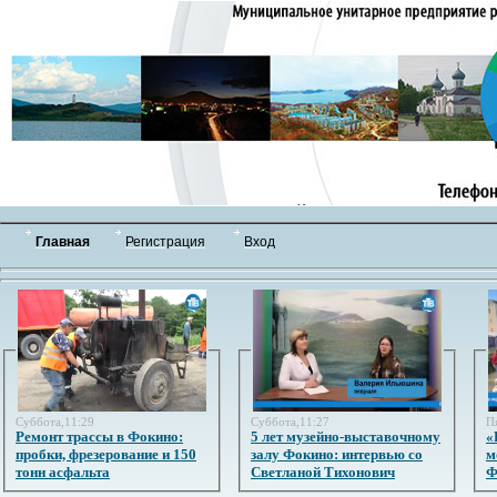
Главная
Регистрация
Вход
Суббота,11:29
Суббота,11:27
П
Ремонт трассы в Фокино:
5 лет музейно-выставочному
«
пробки, фрезерование и 150
залу Фокино: интервью со
м
тонн асфальта
Светланой Тихонович
Ф