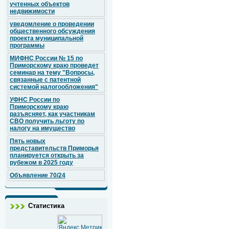
учтенных объектов
недвижимости
уведомление о проведении
общественного обсуждения
проекта муниципальной
программы
МИФНС России № 15 по
Приморскому краю проведет
семинар на тему "Вопросы,
связанные с патентной
системой налогообложения"
УФНС России по
Приморскому краю
разъясняет, как участникам
СВО получить льготу по
налогу на имущество
Пять новых
представительств Приморья
планируется открыть за
рубежом в 2025 году
Объявление 70/24
Статистика