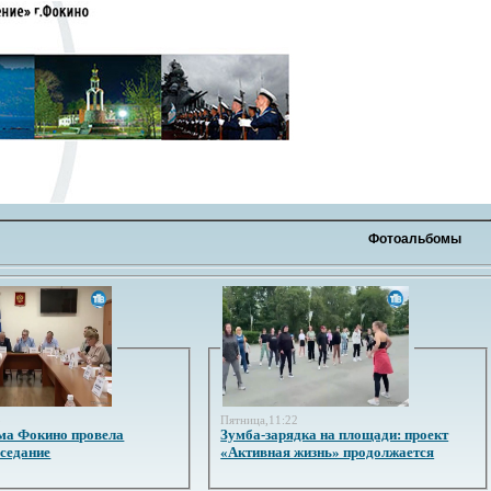
Фотоальбомы
3
Пятница,11:22
ма Фокино провела
Зумба-зарядка на площади: проект
аседание
«Активная жизнь» продолжается