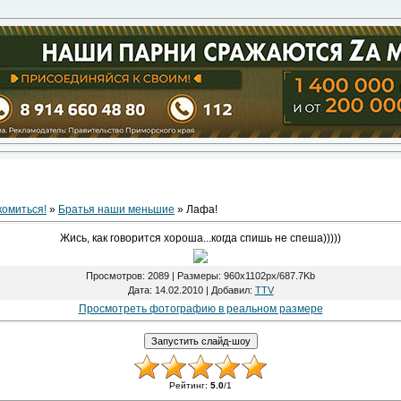
комиться!
»
Братья наши меньшие
» Лафа!
Жись, как говорится хороша...когда спишь не спеша)))))
Просмотров
: 2089 |
Размеры
: 960x1102px/687.7Kb
Дата
: 14.02.2010 |
Добавил
:
TTV
Просмотреть фотографию в реальном размере
Рейтинг
:
5.0
/
1