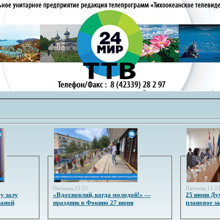
Пятница,11:25
Пятница,11:2
у залу
«Вдохновляй, когда молодой!» —
25 июня Ду
ланой
праздник в Фокино 27 июня
плановое з