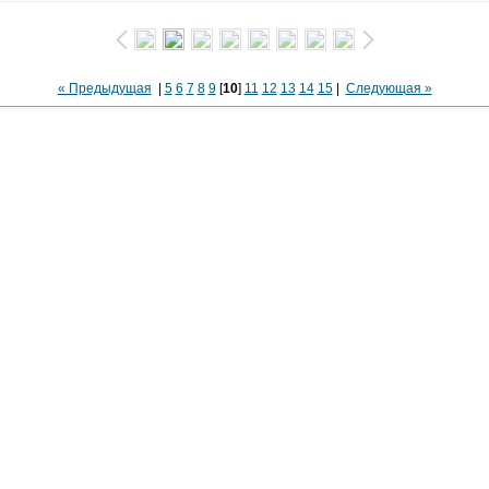
« Предыдущая
|
5
6
7
8
9
[
10
]
11
12
13
14
15
|
Следующая »