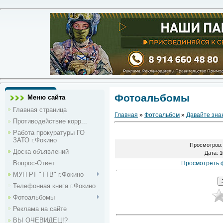
Фотоальбомы
Меню сайта
Главная страница
Главная
»
Фотоальбом
»
Давайте зна
Противодействие корр...
Работа прокуратуры ГО
ЗАТО г.Фокино
Просмотров
Доска объявлений
Дата
: 
Вопрос-Ответ
Просмотреть 
МУП РТ "ТТВ" г.Фокино
Телефонная книга г.Фокино
Фотоальбомы
Реклама на сайте
ВЫ ОЧЕВИДЕЦ!?