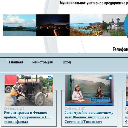
Главная
Регистрация
Вход
Суббота,11:29
Суббота,11:27
П
Ремонт трассы в Фокино:
5 лет музейно-выставочному
«
пробки, фрезерование и 150
залу Фокино: интервью со
м
тонн асфальта
Светланой Тихонович
Ф