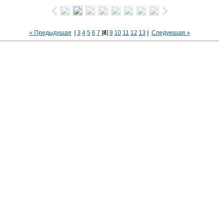
« Предыдущая
|
3
4
5
6
7
[
8
]
9
10
11
12
13
|
Следующая »