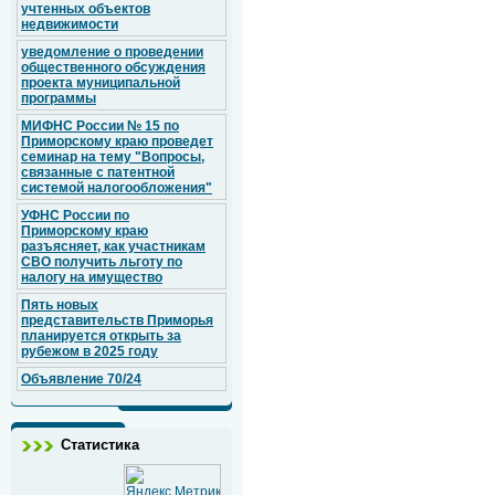
учтенных объектов
недвижимости
уведомление о проведении
общественного обсуждения
проекта муниципальной
программы
МИФНС России № 15 по
Приморскому краю проведет
семинар на тему "Вопросы,
связанные с патентной
системой налогообложения"
УФНС России по
Приморскому краю
разъясняет, как участникам
СВО получить льготу по
налогу на имущество
Пять новых
представительств Приморья
планируется открыть за
рубежом в 2025 году
Объявление 70/24
Статистика