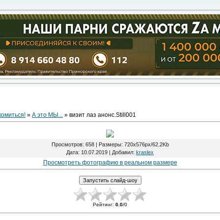
комиться!
»
А это МЫ...
» визит лаз анонс.Still001
Просмотров
: 658 |
Размеры
: 720x576px/62.2Kb
Дата
: 10.07.2019 |
Добавил
:
kraslex
Просмотреть фотографию в реальном размере
Рейтинг
:
0.0
/
0