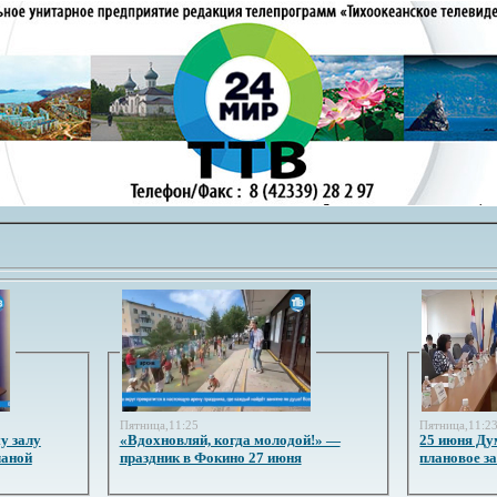
Пятница,11:25
Пятница,11:2
у залу
«Вдохновляй, когда молодой!» —
25 июня Ду
ланой
праздник в Фокино 27 июня
плановое з