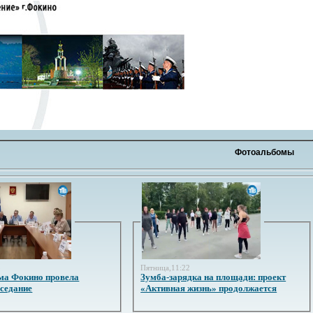
Фотоальбомы
3
Пятница,11:22
ма Фокино провела
Зумба-зарядка на площади: проект
аседание
«Активная жизнь» продолжается