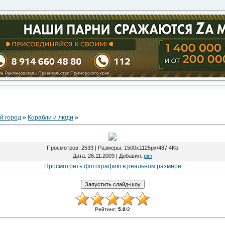
й город
»
Корабли и люди
»
Просмотров
: 2533 |
Размеры
: 1500x1125px/487.4Kb
Дата
: 26.11.2009 |
Добавил
:
pim
Просмотреть фотографию в реальном размере
Рейтинг
:
5.0
/
2