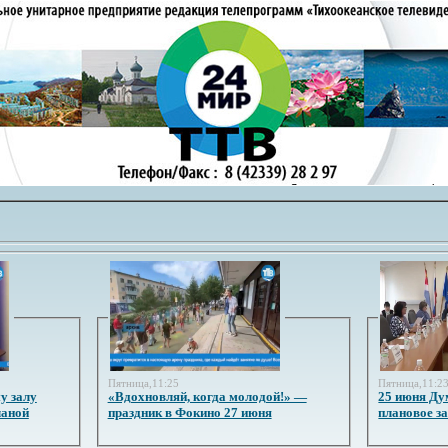
Пятница,11:25
Пятница,11:2
у залу
«Вдохновляй, когда молодой!» —
25 июня Ду
ланой
праздник в Фокино 27 июня
плановое з