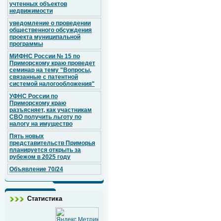
учтенных объектов
недвижимости
уведомление о проведении
общественного обсуждения
проекта муниципальной
программы
МИФНС России № 15 по
Приморскому краю проведет
семинар на тему "Вопросы,
связанные с патентной
системой налогообложения"
УФНС России по
Приморскому краю
разъясняет, как участникам
СВО получить льготу по
налогу на имущество
Пять новых
представительств Приморья
планируется открыть за
рубежом в 2025 году
Объявление 70/24
Статистика