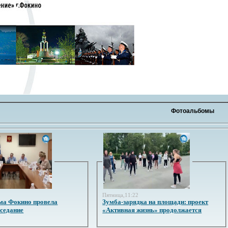
Фотоальбомы
3
Пятница,11:22
ма Фокино провела
Зумба-зарядка на площади: проект
аседание
«Активная жизнь» продолжается