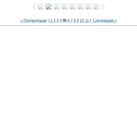
« Предыдущая
|
1
2
3
4
[
5
]
6
7
8
9
10
11
|
Следующая »