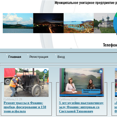
Главная
Регистрация
Вход
Суббота,11:29
Суббота,11:27
П
Ремонт трассы в Фокино:
5 лет музейно-выставочному
«
пробки, фрезерование и 150
залу Фокино: интервью со
м
тонн асфальта
Светланой Тихонович
Ф