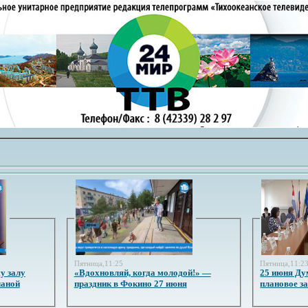
Пятница,11:25
Пятница,11:2
у залу
«Вдохновляй, когда молодой!» —
25 июня Ду
ланой
праздник в Фокино 27 июня
плановое з