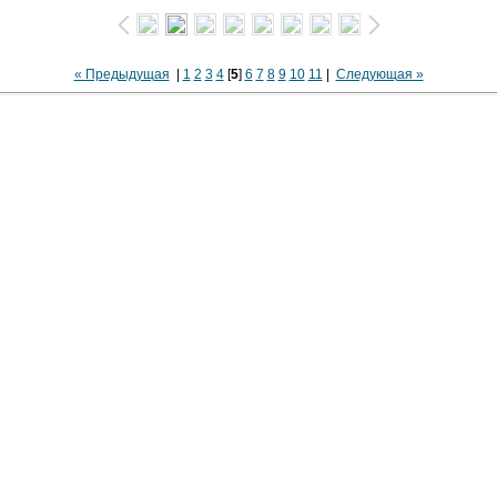
« Предыдущая
|
1
2
3
4
[
5
]
6
7
8
9
10
11
|
Следующая »