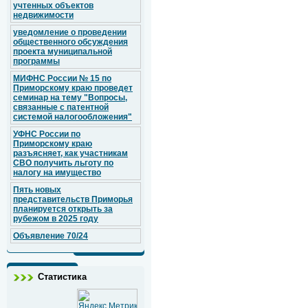
учтенных объектов
недвижимости
уведомление о проведении
общественного обсуждения
проекта муниципальной
программы
МИФНС России № 15 по
Приморскому краю проведет
семинар на тему "Вопросы,
связанные с патентной
системой налогообложения"
УФНС России по
Приморскому краю
разъясняет, как участникам
СВО получить льготу по
налогу на имущество
Пять новых
представительств Приморья
планируется открыть за
рубежом в 2025 году
Объявление 70/24
Статистика