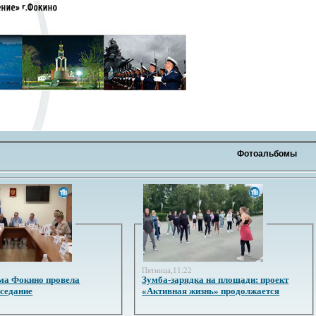
Фотоальбомы
3
Пятница,11:22
ма Фокино провела
Зумба-зарядка на площади: проект
аседание
«Активная жизнь» продолжается