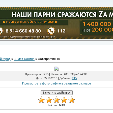
й город
»
30 лет Фокино
» Фотография 10
Просмотров
: 1715 |
Размеры
: 400x598px/174.9Kb
Дата
: 05.10.2010 |
Добавил
:
TTV
Просмотреть фотографию в реальном размере
Рейтинг
:
5.0
/
1