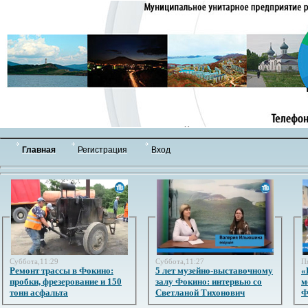
Главная
Регистрация
Вход
Суббота,11:29
Суббота,11:27
П
Ремонт трассы в Фокино:
5 лет музейно-выставочному
«
пробки, фрезерование и 150
залу Фокино: интервью со
м
тонн асфальта
Светланой Тихонович
Ф