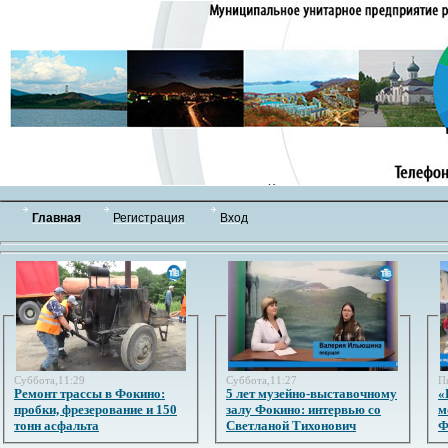
Главная
Регистрация
Вход
Суббота,11:29
Суббота,11:27
П
Ремонт трассы в Фокино:
5 лет музейно-выставочному
«
пробки, фрезерование и 150
залу Фокино: интервью со
м
тонн асфальта
Светланой Тихонович
Ф