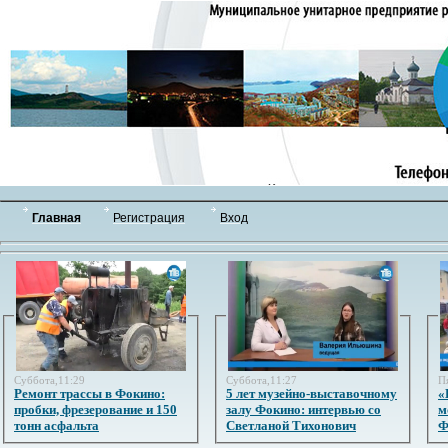
Главная
Регистрация
Вход
Суббота,11:29
Суббота,11:27
П
Ремонт трассы в Фокино:
5 лет музейно-выставочному
«
пробки, фрезерование и 150
залу Фокино: интервью со
м
тонн асфальта
Светланой Тихонович
Ф