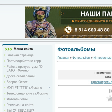
Фотоальбомы
Меню сайта
Главная страница
Главная
»
Фотоальбом
»
Интересные
Противодействие корр...
Работа прокуратуры ГО
ЗАТО г.Фокино
Просмотров
:
Доска объявлений
Дата
:
Вопрос-Ответ
Просмотреть 
МУП РТ "ТТВ" г.Фокино
Телефонная книга г.Фокино
Фотоальбомы
Реклама на сайте
ВЫ ОЧЕВИДЕЦ!?