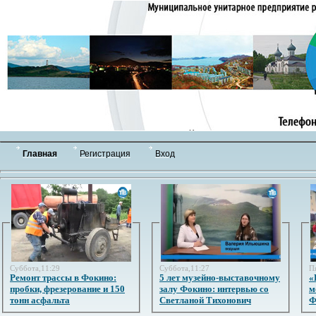
Главная
Регистрация
Вход
Суббота,11:29
Суббота,11:27
П
Ремонт трассы в Фокино:
5 лет музейно-выставочному
«
пробки, фрезерование и 150
залу Фокино: интервью со
м
тонн асфальта
Светланой Тихонович
Ф