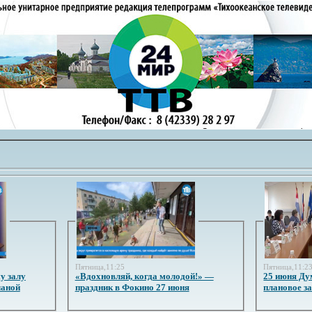
Пятница,11:25
Пятница,11:2
у залу
«Вдохновляй, когда молодой!» —
25 июня Ду
ланой
праздник в Фокино 27 июня
плановое з