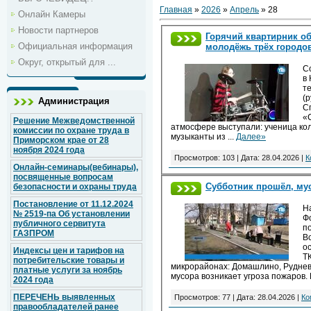
Главная
»
2026
»
Апрель
»
28
Онлайн Камеры
Новости партнеров
Горячий квартирник о
Официальная информация
молодёжь трёх городо
Округ, открытый для ...
С
в
т
(
Администрация
С
«
Решение Межведомственной
атмосфере выступали: ученица кол
комиссии по охране труда в
музыканты из
...
Далее»
Приморском крае от 28
ноября 2024 года
Просмотров: 103 | Дата:
28.04.2026
|
К
Онлайн-семинары(вебинары),
посвященные вопросам
Субботник прошёл, мус
безопасности и охраны труда
Постановление от 11.12.2024
Н
№ 2519-па Об установлении
Ф
публичного сервитута
п
ГАЗПРОМ
В
о
Индексы цен и тарифов на
Т
потребительские товары и
микрорайонах: Домашлино, Руднев
платные услуги за ноябрь
мусора возникает угроза пожаров.
2024 года
ПЕРЕЧЕНЬ выявленных
Просмотров: 77 | Дата:
28.04.2026
|
Ко
правообладателей ранее