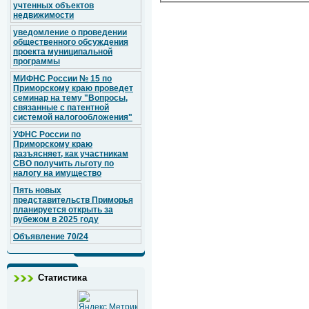
учтенных объектов
недвижимости
уведомление о проведении
общественного обсуждения
проекта муниципальной
программы
МИФНС России № 15 по
Приморскому краю проведет
семинар на тему "Вопросы,
связанные с патентной
системой налогообложения"
УФНС России по
Приморскому краю
разъясняет, как участникам
СВО получить льготу по
налогу на имущество
Пять новых
представительств Приморья
планируется открыть за
рубежом в 2025 году
Объявление 70/24
Статистика