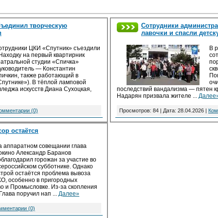
бъединил творческую
Сотрудники администр
в
лавочки и спасли детс
отрудники ЦКИ «Спутник» съездили
В 
 Находку на первый квартирник
со
еатральной студии «Спичка»
по
руководитель — Константин
ск
пичкин, также работающий в
По
Спутнике»). В тёплой ламповой
оч
леджа искусств Диана Сухоцкая,
последствий вандализма — пятен кр
Надарян призвала жителе
...
Далее
омментарии (0)
Просмотров: 84 | Дата:
28.04.2026
|
Ком
ор остаётся
а аппаратном совещании глава
окино Александр Баранов
облагодарил горожан за участие во
сероссийском субботнике. Однако
строй остаётся проблема вывоза
КО, особенно в пригородных
о и Промысловке. Из-за скопления
 Глава поручил нап
...
Далее»
мментарии (0)