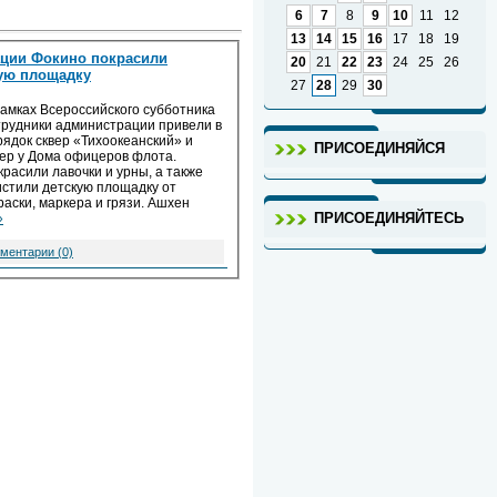
6
7
8
9
10
11
12
13
14
15
16
17
18
19
ации Фокино покрасили
20
21
22
23
24
25
26
кую площадку
27
28
29
30
рамках Всероссийского субботника
трудники администрации привели в
рядок сквер «Тихоокеанский» и
ПРИСОЕДИНЯЙСЯ
вер у Дома офицеров флота.
красили лавочки и урны, а также
истили детскую площадку от
аски, маркера и грязи. Ашхен
ПРИСОЕДИНЯЙТЕСЬ
»
ментарии (0)