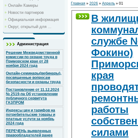
Главная
»
2026
»
Апрель
»
01
Онлайн Камеры
Новости партнеров
В жилищ
Официальная информация
Округ, открытый для ...
коммуна
службе №
Администрация
Фокино)
Решение Межведомственной
комиссии по охране труда в
Приморс
Приморском крае от 28
ноября 2024 года
края
Онлайн-семинары(вебинары),
посвященные вопросам
безопасности и охраны труда
проводя
Постановление от 11.12.2024
№ 2519-па Об установлении
ремонтн
публичного сервитута
ГАЗПРОМ
работы
Индексы цен и тарифов на
потребительские товары и
собстве
платные услуги за ноябрь
2024 года
силами
ПЕРЕЧЕНЬ выявленных
правообладателей ранее