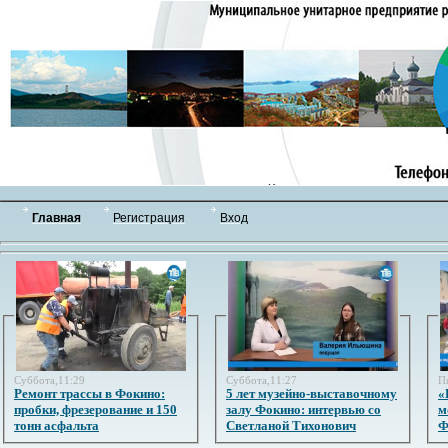
Главная
Регистрация
Вход
Суббота,11:29
Суббота,11:27
П
Ремонт трассы в Фокино:
5 лет музейно-выставочному
«
пробки, фрезерование и 150
залу Фокино: интервью со
м
тонн асфальта
Светланой Тихонович
Ф