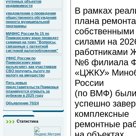
учтенных объектов
недвижимости
В рамках реал
уведомление о проведении
общественного обсуждения
плана ремонта
проекта муниципальной
программы
собственными
МИФНС России № 15 по
Приморскому краю проведет
силами на 2026
семинар на тему "Вопросы,
связанные с патентной
работниками 
системой налогообложения"
УФНС России по
№6 филиала 
Приморскому краю
разъясняет, как участникам
«ЦЖКУ» Мино
СВО получить льготу по
налогу на имущество
России
Пять новых
представительств Приморья
(по ВМФ) был
планируется открыть за
рубежом в 2025 году
успешно заве
Объявление 70/24
комплексные
Статистика
ремонтные ра
на объектах