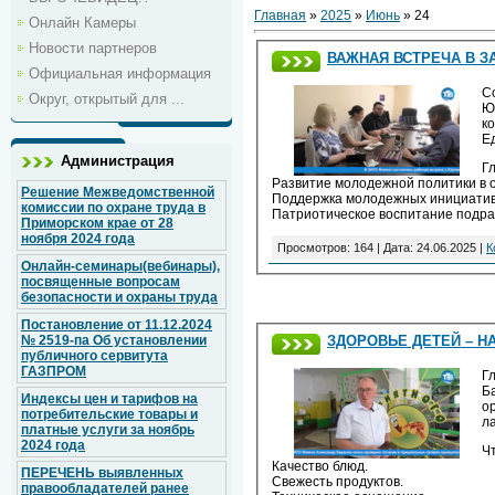
Главная
»
2025
»
Июнь
»
24
Онлайн Камеры
Новости партнеров
ВАЖНАЯ ВСТРЕЧА В З
Официальная информация
С
Округ, открытый для ...
Ю
к
Е
Администрация
Г
Развитие молодежной политики в о
Решение Межведомственной
Поддержка молодежных инициатив
комиссии по охране труда в
Патриотическое воспитание подр
Приморском крае от 28
ноября 2024 года
Просмотров: 164 | Дата:
24.06.2025
|
К
Онлайн-семинары(вебинары),
посвященные вопросам
безопасности и охраны труда
Постановление от 11.12.2024
ЗДОРОВЬЕ ДЕТЕЙ – Н
№ 2519-па Об установлении
публичного сервитута
ГАЗПРОМ
Г
Б
Индексы цен и тарифов на
о
потребительские товары и
ла
платные услуги за ноябрь
2024 года
Ч
Качество блюд.
ПЕРЕЧЕНЬ выявленных
Свежесть продуктов.
правообладателей ранее