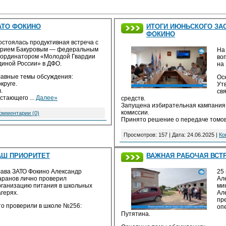
АТО ФОКИНО
ИТОГИ ИЮНЬСКОГО ЗА
ФОКИНО
остоялась продуктивная встреча с
рием Бакуровым — федеральным
На
оординатором «Молодой Гвардии
во
диной России» в ДФО.
на 
лавные темы обсуждения:
Ос
круге.
Ут
.
св
астающего
...
Далее»
средств.
Запущена избирательная кампания
комиссии.
омментарии (0)
Принято решение о передаче томо
Просмотров: 157 | Дата:
24.06.2025
|
Ко
АШ ПРИОРИТЕТ
ВАЖНАЯ РАБОЧАЯ ВСТ
лава ЗАТО Фокино Александр
25
аранов лично проверил
Ал
рганизацию питания в школьных
ми
герях.
Ал
пр
то проверили в школе №256:
оп
Путятина.