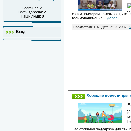
Всего нас:
2
д
Гости дорогие:
2
своим примером показывает, что т
Наши люди:
0
взаимопонимание
...
Далее»
Просмотров: 115 | Дата:
24.06.2025
|
К
Вход
Хорошие новости для 
Ес
д
и
м
р
Это отличная поддержка для тех, 