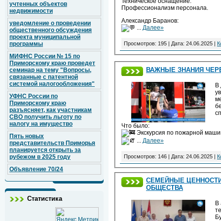
Техническое оснащение.
учтенных объектов
Профессионализм персонала.
недвижимости
Александр Баранов:
уведомление о проведении
...
Далее»
общественного обсуждения
проекта муниципальной
Просмотров: 195 | Дата:
24.06.2025
|
К
программы
МИФНС России № 15 по
Приморскому краю проведет
ВАЖНЫЕ ЗНАНИЯ ЧЕРЕ
семинар на тему "Вопросы,
связанные с патентной
системой налогообложения"
В
у
УФНС России по
м
Приморскому краю
б
разъясняет, как участникам
с
СВО получить льготу по
налогу на имущество
Что было:
Экскурсия по пожарной маши
Пять новых
...
Далее»
представительств Приморья
планируется открыть за
Просмотров: 146 | Дата:
24.06.2025
|
К
рубежом в 2025 году
Объявление 70/24
СЕМЕЙНЫЕ ЦЕННОСТИ
ОБЩЕСТВА
Статистика
В
т
Б