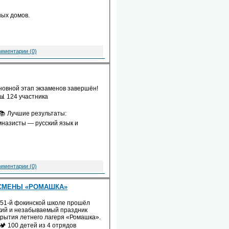
ых домов.
мментарии (0)
новной этап экзаменов завершён!
124 участника
Лучшие результаты:
мназисты — русский язык и
мментарии (0)
 СМЕНЫ «РОМАШКА»
251-й фокинской школе прошёл
кий и незабываемый праздник
крытия летнего лагеря «Ромашка».
100 детей из 4 отрядов