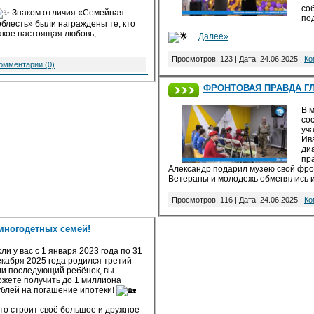
со
Знаком отличия «Семейная
по
облесть» были награждены те, кто
акое настоящая любовь,
...
Далее»
Просмотров: 123 | Дата:
24.06.2025
|
Ко
омментарии (0)
ФРОНТОВАЯ ПРАВДА Г
В 
со
уч
Ив
ди
пр
Александр подарил музею свой фро
Ветераны и молодежь обменялись 
Просмотров: 116 | Дата:
24.06.2025
|
Ко
многодетных семей!
ли у вас с 1 января 2023 года по 31
екабря 2025 года родился третий
ли последующий ребёнок, вы
ожете получить до 1 миллиона
ублей на погашение ипотеки!
кто строит своё большое и дружное