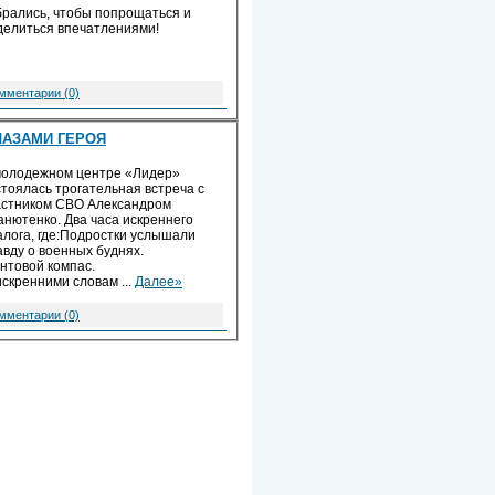
брались, чтобы попрощаться и
делиться впечатлениями!
мментарии (0)
ЛАЗАМИ ГЕРОЯ
молодежном центре «Лидер»
стоялась трогательная встреча с
астником СВО Александром
анютенко. Два часа искреннего
алога, где:Подростки услышали
авду о военных буднях.
нтовой компас.
искренними словам
...
Далее»
мментарии (0)