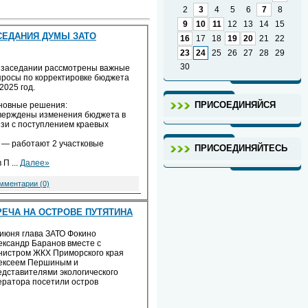
2
3
4
5
6
7
8
9
10
11
12
13
14
15
СЕДАНИЯ ДУМЫ ЗАТО
16
17
18
19
20
21
22
23
24
25
26
27
28
29
30
 заседании рассмотрены важные
просы по корректировке бюджета
2025 год.
ПРИСОЕДИНЯЙСЯ
новные решения:
верждены изменения бюджета в
язи с поступлением краевых
 — работают 2 участковые
ПРИСОЕДИНЯЙТЕСЬ
в П
...
Далее»
мментарии (0)
РЕЧА НА ОСТРОВЕ ПУТЯТИНА
 июня глава ЗАТО Фокино
ександр Баранов вместе с
нистром ЖКХ Приморского края
ексеем Першиным и
едставителями экологического
ератора посетили остров