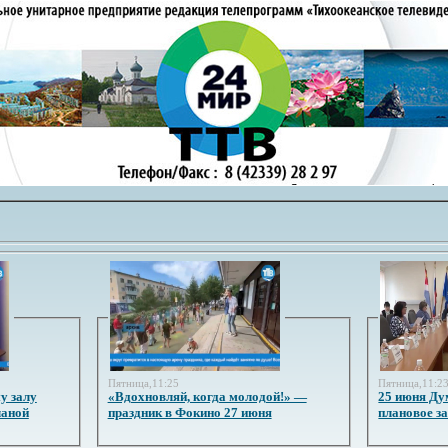
Пятница,11:25
Пятница,11:2
у залу
«Вдохновляй, когда молодой!» —
25 июня Ду
ланой
праздник в Фокино 27 июня
плановое з