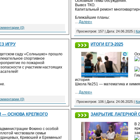
Основные темы обсуждения:
Вывоз ТКО.
Капитальный ремонт многоквартирн
Ближайшие планы:
...
Далее»
омментарии (0)
Просмотров: 157 | Дата:
24.06.2025
|
Ко
З ИГРУ
ИТОГИ ЕГЭ-2025
 детском саду «Солнышко» прошло
Ос
влекательное спортивное
ероприятие по пожарной
езопасности с участием настоящих
пасателей!
Ги
история
не.
Школа №251 — математика и химия
...
Далее»
омментарии (0)
Просмотров: 106 | Дата:
24.06.2025
|
Ко
 — ОСНОВА КРЕПКОГО
ЗАКРЫТИЕ ЛАГЕРНОЙ
В 
яр
 администрации Фокино с особой
за
еплотой чествовали семьи
уданцевых, Кривошей и Ереминых!