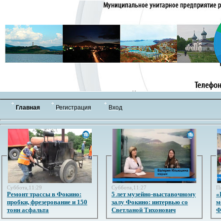
Главная
Регистрация
Вход
Суббота,11:29
Суббота,11:27
П
Ремонт трассы в Фокино:
5 лет музейно-выставочному
«
пробки, фрезерование и 150
залу Фокино: интервью со
м
тонн асфальта
Светланой Тихонович
Ф