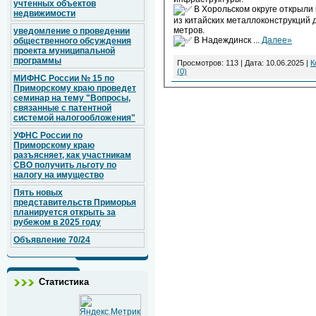
учтенных объектов
В Хорольском округе открыли
недвижимости
из китайских металлоконструкций 
метров.
уведомление о проведении
В Надеждинск
...
Далее»
общественного обсуждения
проекта муниципальной
программы
Просмотров: 113 | Дата:
10.06.2025
|
К
(0)
МИФНС России № 15 по
Приморскому краю проведет
семинар на тему "Вопросы,
связанные с патентной
системой налогообложения"
УФНС России по
Приморскому краю
разъясняет, как участникам
СВО получить льготу по
налогу на имущество
Пять новых
представительств Приморья
планируется открыть за
рубежом в 2025 году
Объявление 70/24
Статистика