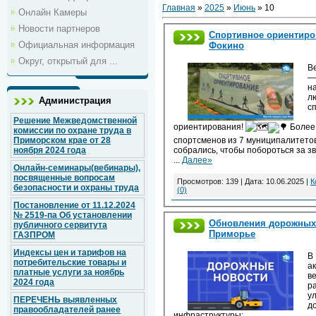
Главная
»
2025
»
Июнь
»
10
Онлайн Камеры
Новости партнеров
Спортивное ориентиро
Официальная информация
Фокино
Округ, открытый для ...
В
—
н
л
Администрация
с
Решение Межведомственной
ориентирования!
Более
комиссии по охране труда в
Приморском крае от 28
спортсменов из 7 муниципалитето
ноября 2024 года
собрались, чтобы побороться за з
...
Далее»
Онлайн-семинары(вебинары),
посвященные вопросам
Просмотров: 139 | Дата:
10.06.2025
|
К
безопасности и охраны труда
(0)
Постановление от 11.12.2024
№ 2519-па Об установлении
Обновления дорожных 
публичного сервитута
Приморье
ГАЗПРОМ
Индексы цен и тарифов на
В
потребительские товары и
а
платные услуги за ноябрь
в
2024 года
р
у
ПЕРЕЧЕНЬ выявленных
д
правообладателей ранее
инфраструктуры: