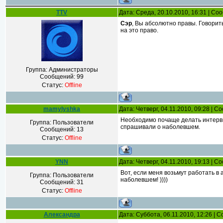
TTV
Дата: Среда, 20.10.2010, 16:31 | С
Сэр
, Вы абсолютно правы. Говорить
на это право.
Группа: Администраторы
Сообщений:
99
Статус:
Offline
mamylyshka
Дата: Четверг, 04.11.2010, 09:28 | 
Необходимо почаще делать интерв
Группа: Пользователи
спрашивали о наболевшем.
Сообщений:
13
Статус:
Offline
YNN
Дата: Четверг, 04.11.2010, 19:13 | 
Вот, если меня возьмут работать 
Группа: Пользователи
наболевшем! ))))
Сообщений:
31
Статус:
Offline
Александра
Дата: Суббота, 06.11.2010, 12:26 |