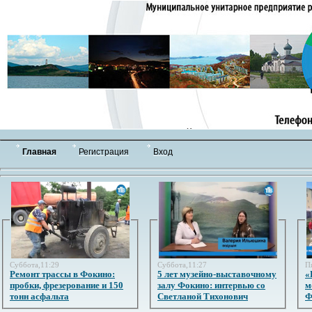
Главная
Регистрация
Вход
Суббота,11:29
Суббота,11:27
П
Ремонт трассы в Фокино:
5 лет музейно-выставочному
«
пробки, фрезерование и 150
залу Фокино: интервью со
м
тонн асфальта
Светланой Тихонович
Ф