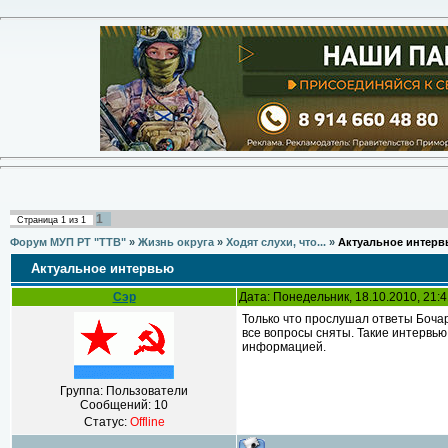
1
Страница
1
из
1
Форум МУП РТ "ТТВ"
»
Жизнь округа
»
Ходят слухи, что...
»
Актуальное интер
Актуальное интервью
Сэр
Дата: Понедельник, 18.10.2010, 21:
Только что прослушал ответы Бочар
все вопросы сняты. Такие интервью
информацией.
Группа: Пользователи
Сообщений:
10
Статус:
Offline