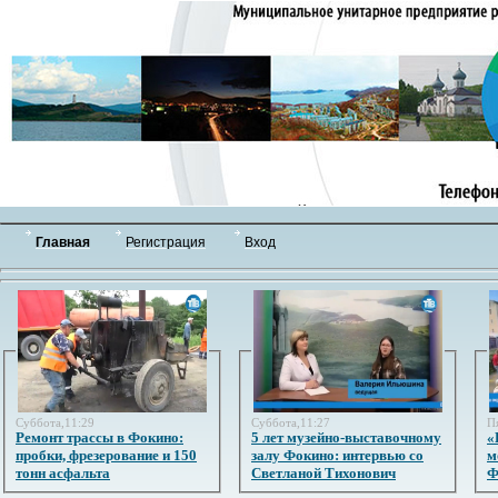
Главная
Регистрация
Вход
Суббота,11:29
Суббота,11:27
П
Ремонт трассы в Фокино:
5 лет музейно-выставочному
«
пробки, фрезерование и 150
залу Фокино: интервью со
м
тонн асфальта
Светланой Тихонович
Ф