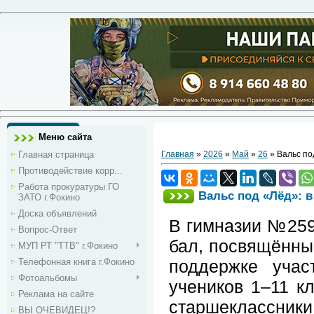
Меню сайта
Главная страница
Главная
»
2026
»
Май
»
26
» Вальс по
Противодействие корр...
Работа прокуратуры ГО
Вальс под «Лёд»: 
ЗАТО г.Фокино
Доска объявлений
В гимназии №259
Вопрос-Ответ
бал, посвящённы
МУП РТ "ТТВ" г.Фокино
Телефонная книга г.Фокино
поддержке учас
Фотоальбомы
учеников 1–11 к
Реклама на сайте
старшеклассники
ВЫ ОЧЕВИДЕЦ!?