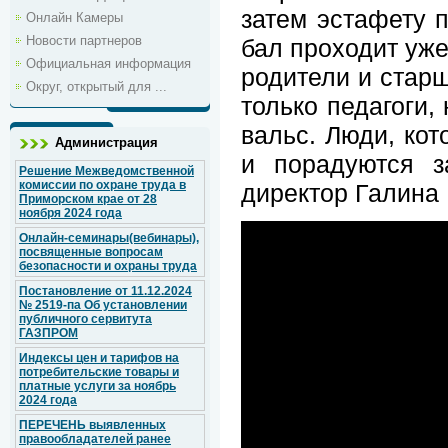
затем эстафету 
Онлайн Камеры
Новости партнеров
бал проходит уже
Официальная информация
родители и старш
Округ, открытый для ...
только педагоги,
вальс. Люди, ко
Администрация
и порадуются з
Решение Межведомственной
комиссии по охране труда в
директор Галина
Приморском крае от 28
ноября 2024 года
Онлайн-семинары(вебинары),
посвященные вопросам
безопасности и охраны труда
Постановление от 11.12.2024
№ 2519-па Об установлении
публичного сервитута
ГАЗПРОМ
Индексы цен и тарифов на
потребительские товары и
платные услуги за ноябрь
2024 года
ПЕРЕЧЕНЬ выявленных
правообладателей ранее