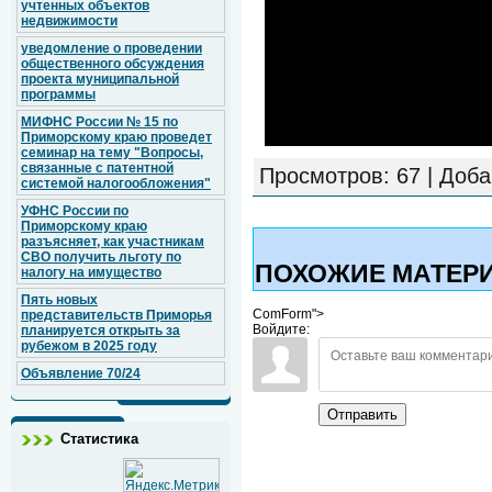
учтенных объектов
недвижимости
уведомление о проведении
общественного обсуждения
проекта муниципальной
программы
МИФНС России № 15 по
Приморскому краю проведет
семинар на тему "Вопросы,
связанные с патентной
Просмотров
: 67 |
Доба
системой налогообложения"
УФНС России по
Приморскому краю
разъясняет, как участникам
СВО получить льготу по
ПОХОЖИЕ МАТЕР
налогу на имущество
Пять новых
ComForm">
представительств Приморья
Войдите:
планируется открыть за
рубежом в 2025 году
Объявление 70/24
Отправить
Статистика