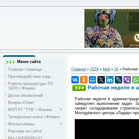
Меню сайта
Главная страница
Главная
»
2026
»
Май
»
26
» Рабочая 
Противодействие корр...
Работа прокуратуры ГО
Рабочая неделя в 
ЗАТО г.Фокино
Доска объявлений
Рабочая неделя в администраци
Вопрос-Ответ
замедляет выполнение задач. З
запрет складирования строител
МУП РТ "ТТВ" г.Фокино
Молодёжного центра «Лидер» пр
Телефонная книга г.Фокино
Фотоальбомы
Реклама на сайте
ВЫ ОЧЕВИДЕЦ!?