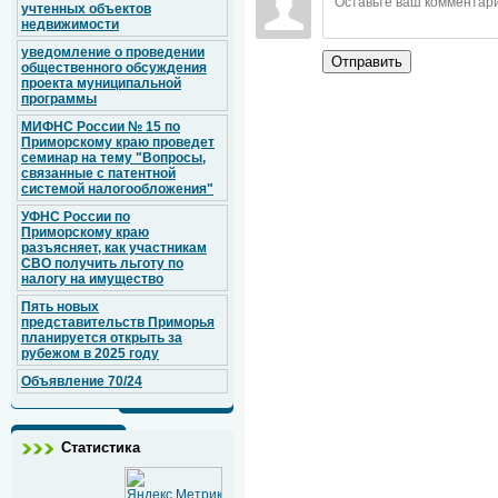
учтенных объектов
недвижимости
уведомление о проведении
Отправить
общественного обсуждения
проекта муниципальной
программы
МИФНС России № 15 по
Приморскому краю проведет
семинар на тему "Вопросы,
связанные с патентной
системой налогообложения"
УФНС России по
Приморскому краю
разъясняет, как участникам
СВО получить льготу по
налогу на имущество
Пять новых
представительств Приморья
планируется открыть за
рубежом в 2025 году
Объявление 70/24
Статистика