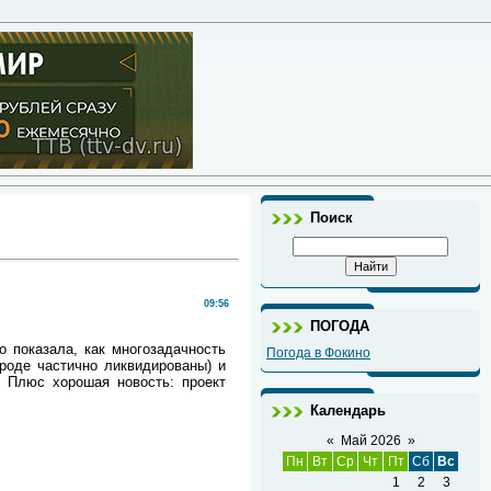
Поиск
09:56
ПОГОДА
 показала, как многозадачность
Погода в Фокино
роде частично ликвидированы) и
 Плюс хорошая новость: проект
Календарь
«
Май 2026
»
Пн
Вт
Ср
Чт
Пт
Сб
Вс
1
2
3