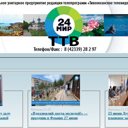
Пятница,11:25
Пятница,11:2
у залу
«Вдохновляй, когда молодой!» —
25 июня Ду
ланой
праздник в Фокино 27 июня
плановое з