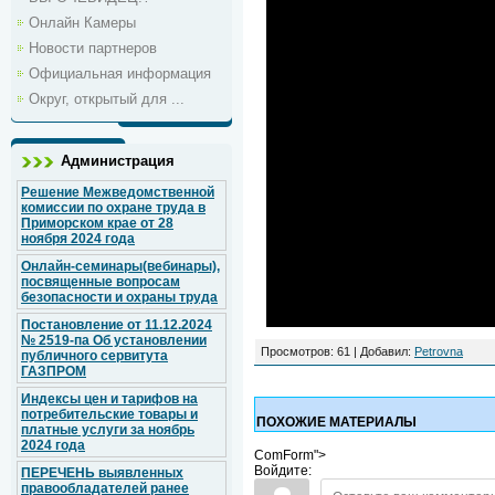
Онлайн Камеры
Новости партнеров
Официальная информация
Округ, открытый для ...
Администрация
Решение Межведомственной
комиссии по охране труда в
Приморском крае от 28
ноября 2024 года
Онлайн-семинары(вебинары),
посвященные вопросам
безопасности и охраны труда
Постановление от 11.12.2024
№ 2519-па Об установлении
Просмотров
: 61 |
Добавил
:
Petrovna
публичного сервитута
ГАЗПРОМ
Индексы цен и тарифов на
потребительские товары и
ПОХОЖИЕ МАТЕРИАЛЫ
платные услуги за ноябрь
2024 года
ComForm">
Войдите:
ПЕРЕЧЕНЬ выявленных
правообладателей ранее