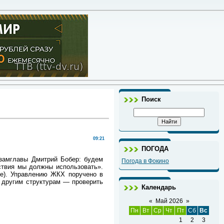
Поиск
09:21
ПОГОДА
замглавы Дмитрий Бобер: будем
Погода в Фокино
ствия мы должны использовать».
ие). Управлению ЖКХ поручено в
и другим структурам — проверить
Календарь
«
Май 2026
»
Пн
Вт
Ср
Чт
Пт
Сб
Вс
1
2
3