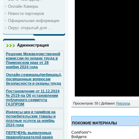
Онлайн Камеры
Новости партнеров
Официальная информация
Округ, открытый для ...
Администрация
Решение Межведомственной
комиссии по охране труда в
Приморском крае от 28
ноября 2024 года
Онлайн-семинары(вебинары),
посвященные вопросам
безопасности и охраны труда
Постановление от 11.12.2024
№ 2519-па Об установлении
публичного сервитута
Просмотров
: 55 |
Добавил
:
Petrovna
ГАЗПРОМ
Индексы цен и тарифов на
потребительские товары и
платные услуги за ноябрь
ПОХОЖИЕ МАТЕРИАЛЫ
2024 года
ComForm">
ПЕРЕЧЕНЬ выявленных
Войдите:
правообладателей ранее