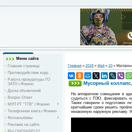
Меню сайта
Главная страница
Главная
»
2026
»
Май
»
20
» Мусорный
Противодействие корр...
Работа прокуратуры ГО
Мусорный коллапс, 
ЗАТО г.Фокино
Доска объявлений
На аппаратном совещании в адм
Вопрос-Ответ
судиться с ПЭО, фиксировать н
Также говорили о подготовке л
МУП РТ "ТТВ" г.Фокино
кратчайшие сроки решить пробле
Телефонная книга г.Фокино
незаконную наружную рекламу. У
Фотоальбомы
Реклама на сайте
ВЫ ОЧЕВИДЕЦ!?