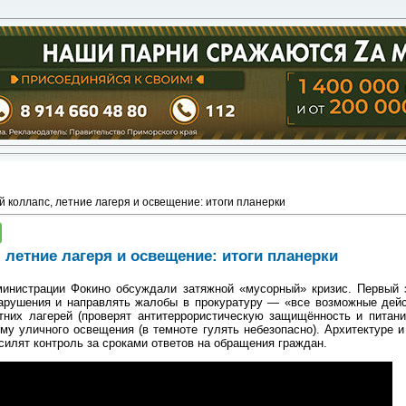
 коллапс, летние лагеря и освещение: итоги планерки
летние лагеря и освещение: итоги планерки
инистрации Фокино обсуждали затяжной «мусорный» кризис. Первый 
арушения и направлять жалобы в прокуратуру — «все возможные дей
етних лагерей (проверят антитеррористическую защищённость и питан
му уличного освещения (в темноте гулять небезопасно). Архитектуре 
силят контроль за сроками ответов на обращения граждан.