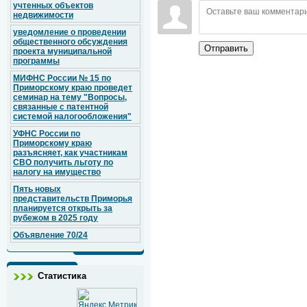
учтенных объектов
недвижимости
уведомление о проведении
общественного обсуждения
Отправить
проекта муниципальной
программы
МИФНС России № 15 по
Приморскому краю проведет
семинар на тему "Вопросы,
связанные с патентной
системой налогообложения"
УФНС России по
Приморскому краю
разъясняет, как участникам
СВО получить льготу по
налогу на имущество
Пять новых
представительств Приморья
планируется открыть за
рубежом в 2025 году
Объявление 70/24
Статистика