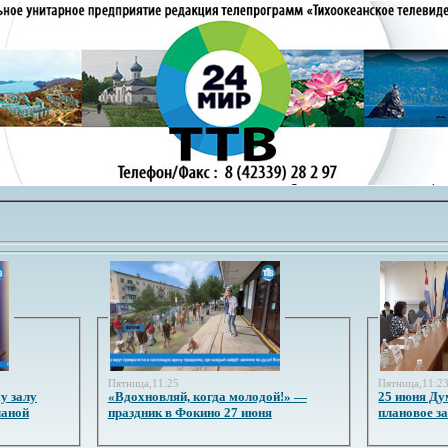
Пятница,11:25
Пятница,11:2
у залу
«Вдохновляй, когда молодой!» —
25 июня Ду
ланой
праздник в Фокино 27 июня
плановое з