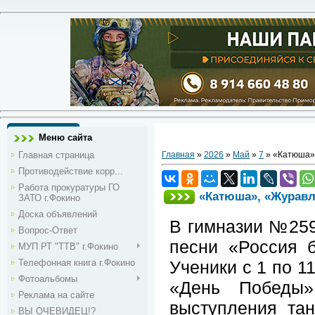
Меню сайта
Главная страница
Главная
»
2026
»
Май
»
7
» «Катюша»,
Противодействие корр...
Работа прокуратуры ГО
«Катюша», «Журавл
ЗАТО г.Фокино
Доска объявлений
В гимназии №259
Вопрос-Ответ
песни «Россия б
МУП РТ "ТТВ" г.Фокино
Телефонная книга г.Фокино
Ученики с 1 по 1
Фотоальбомы
«День Победы»
Реклама на сайте
выступления та
ВЫ ОЧЕВИДЕЦ!?