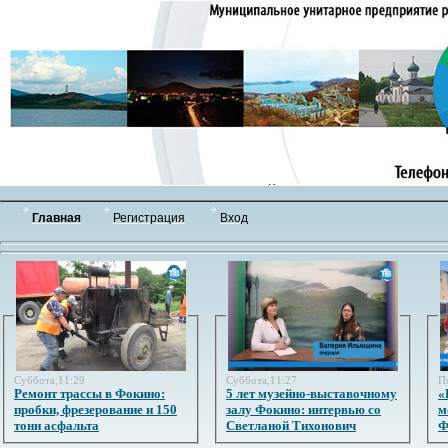
Главная
Регистрация
Вход
Суббота,11:29
Суббота,11:27
П
Ремонт трассы в Фокино:
5 лет музейно-выставочному
«
пробки, фрезерование и 150
залу Фокино: интервью со
м
тонн асфальта
Светланой Тихонович
Ф