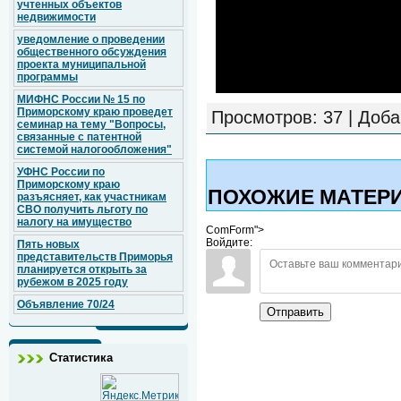
учтенных объектов
недвижимости
уведомление о проведении
общественного обсуждения
проекта муниципальной
программы
МИФНС России № 15 по
Приморскому краю проведет
Просмотров
: 37 |
Доба
семинар на тему "Вопросы,
связанные с патентной
системой налогообложения"
УФНС России по
Приморскому краю
ПОХОЖИЕ МАТЕР
разъясняет, как участникам
СВО получить льготу по
налогу на имущество
ComForm">
Войдите:
Пять новых
представительств Приморья
планируется открыть за
рубежом в 2025 году
Объявление 70/24
Отправить
Статистика