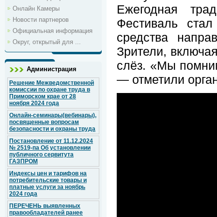
Ежегодная тра
Онлайн Камеры
Новости партнеров
Фестиваль стал
Официальная информация
средства напра
Округ, открытый для ...
Зрители, включая
слёз. «Мы помним
Администрация
— отметили орга
Решение Межведомственной
комиссии по охране труда в
Приморском крае от 28
ноября 2024 года
Онлайн-семинары(вебинары),
посвященные вопросам
безопасности и охраны труда
Постановление от 11.12.2024
№ 2519-па Об установлении
публичного сервитута
ГАЗПРОМ
Индексы цен и тарифов на
потребительские товары и
платные услуги за ноябрь
2024 года
ПЕРЕЧЕНЬ выявленных
правообладателей ранее