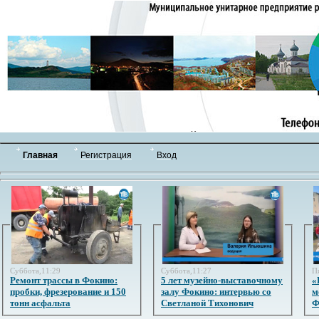
Главная
Регистрация
Вход
Суббота,11:29
Суббота,11:27
П
Ремонт трассы в Фокино:
5 лет музейно-выставочному
«
пробки, фрезерование и 150
залу Фокино: интервью со
м
тонн асфальта
Светланой Тихонович
Ф