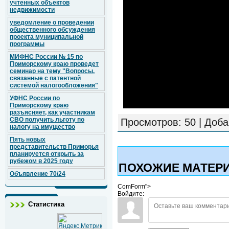
учтенных объектов
недвижимости
уведомление о проведении
общественного обсуждения
проекта муниципальной
программы
МИФНС России № 15 по
Приморскому краю проведет
семинар на тему "Вопросы,
связанные с патентной
системой налогообложения"
УФНС России по
Приморскому краю
разъясняет, как участникам
СВО получить льготу по
Просмотров
: 50 |
Доба
налогу на имущество
Пять новых
представительств Приморья
планируется открыть за
рубежом в 2025 году
ПОХОЖИЕ МАТЕР
Объявление 70/24
ComForm">
Войдите:
Статистика