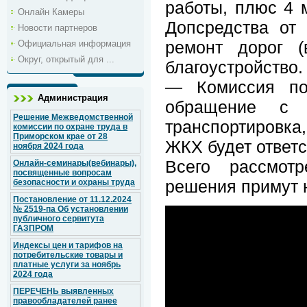
работы, плюс 4 
Онлайн Камеры
Допсредства от
Новости партнеров
ремонт дорог (
Официальная информация
Округ, открытый для ...
благоустройство.
— Комиссия по
Администрация
обращение с 
Решение Межведомственной
транспортировка,
комиссии по охране труда в
Приморском крае от 28
ЖКХ будет ответ
ноября 2024 года
Всего рассмот
Онлайн-семинары(вебинары),
посвященные вопросам
решения примут 
безопасности и охраны труда
Постановление от 11.12.2024
№ 2519-па Об установлении
публичного сервитута
ГАЗПРОМ
Индексы цен и тарифов на
потребительские товары и
платные услуги за ноябрь
2024 года
ПЕРЕЧЕНЬ выявленных
правообладателей ранее