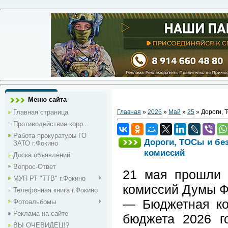
Меню сайта
Главная страница
Главная
»
2026
»
Май
»
25
» Дороги, 
Противодействие корр...
Работа прокуратуры ГО
Дороги, ТОСы и бе
ЗАТО г.Фокино
комиссий
Доска объявлений
Вопрос-Ответ
21 мая прошли 
МУП РТ "ТТВ" г.Фокино
комиссий Думы Ф
Телефонная книга г.Фокино
— Бюджетная ко
Фотоальбомы
Реклама на сайте
бюджета 2026 г
ВЫ ОЧЕВИДЕЦ!?