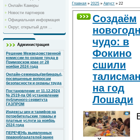
Главная
»
2025
»
Август
»
22
Онлайн Камеры
Новости партнеров
Создаём
Официальная информация
Округ, открытый для ...
новогод
чудо: в
Администрация
Фокино
Решение Межведомственной
комиссии по охране труда в
сшили
Приморском крае от 28
ноября 2024 года
талисма
Онлайн-семинары(вебинары),
посвященные вопросам
безопасности и охраны труда
на год
Постановление от 11.12.2024
№ 2519-па Об установлении
Лошади
публичного сервитута
ГАЗПРОМ
Индексы цен и тарифов на
потребительские товары и
платные услуги за ноябрь
2024 года
ПЕРЕЧЕНЬ выявленных
правообладателей ранее