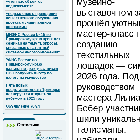
музейно-
учтенных объектов
недвижимости
выставочном з
уведомление о проведении
общественного обсуждения
прошёл уютны
проекта муниципальной
программы
мастер-класс 
МИФНС России № 15 по
Приморскому краю проведет
созданию
семинар на тему "Вопросы,
связанные с патентной
текстильных
системой налогообложения"
УФНС России по
лошадок — си
Приморскому краю
разъясняет, как участникам
СВО получить льготу по
2026 года. Под
налогу на имущество
руководством
Пять новых
представительств Приморья
планируется открыть за
мастера Лили
рубежом в 2025 году
Бобер участни
Объявление 70/24
шили уникаль
Статистика
талисманы:
набивали