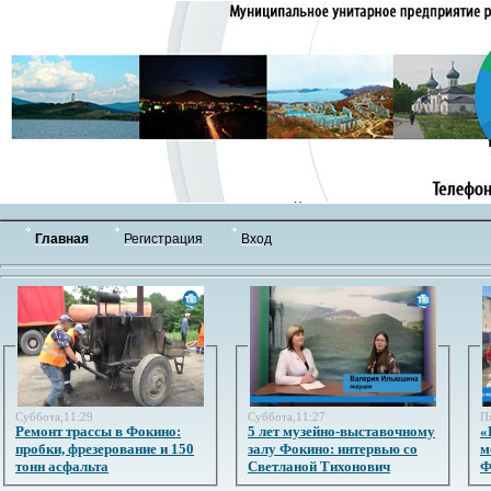
Главная
Регистрация
Вход
Суббота,11:29
Суббота,11:27
П
Ремонт трассы в Фокино:
5 лет музейно-выставочному
«
пробки, фрезерование и 150
залу Фокино: интервью со
м
тонн асфальта
Светланой Тихонович
Ф