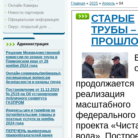
Главная
»
2025
»
Апрель
»
04
Онлайн Камеры
Новости партнеров
СТАРЫЕ
Официальная информация
Округ, открытый для ...
ТРУБЫ –
ПРОШЛО
Администрация
Решение Межведомственной
комиссии по охране труда в
Приморском крае от 28
ноября 2024 года
Онлайн-семинары(вебинары),
посвященные вопросам
продолжается
безопасности и охраны труда
Постановление от 11.12.2024
реализация
№ 2519-па Об установлении
публичного сервитута
масштабного
ГАЗПРОМ
Индексы цен и тарифов на
федерального
потребительские товары и
платные услуги за ноябрь
проекта «Чист
2024 года
ПЕРЕЧЕНЬ выявленных
вода». Постро
правообладателей ранее