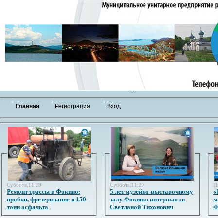
Главная
Регистрация
Вход
Суббота,11:29
Суббота,11:27
П
Ремонт трассы в Фокино:
5 лет музейно-выставочному
«
пробки, фрезерование и 150
залу Фокино: интервью со
м
тонн асфальта
Светланой Тихонович
Ф