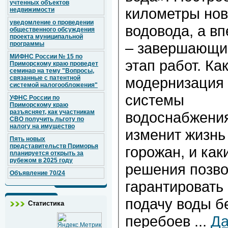
учтенных объектов
километры нов
недвижимости
уведомление о проведении
водовода, а в
общественного обсуждения
проекта муниципальной
– завершающи
программы
МИФНС России № 15 по
этап работ. Ка
Приморскому краю проведет
семинар на тему "Вопросы,
связанные с патентной
модернизация
системой налогообложения"
системы
УФНС России по
Приморскому краю
разъясняет, как участникам
водоснабжени
СВО получить льготу по
налогу на имущество
изменит жизнь
Пять новых
представительств Приморья
горожан, и как
планируется открыть за
рубежом в 2025 году
решения позво
Объявление 70/24
гарантировать
подачу воды б
Статистика
перебоев
...
Да