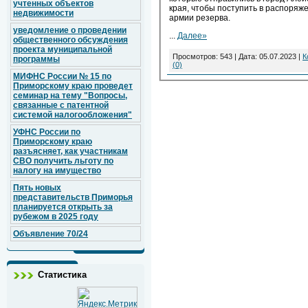
учтенных объектов
края, чтобы поступить в распоряж
недвижимости
армии резерва.
уведомление о проведении
...
Далее»
общественного обсуждения
проекта муниципальной
Просмотров: 543 | Дата:
05.07.2023
|
К
программы
(0)
МИФНС России № 15 по
Приморскому краю проведет
семинар на тему "Вопросы,
связанные с патентной
системой налогообложения"
УФНС России по
Приморскому краю
разъясняет, как участникам
СВО получить льготу по
налогу на имущество
Пять новых
представительств Приморья
планируется открыть за
рубежом в 2025 году
Объявление 70/24
Статистика