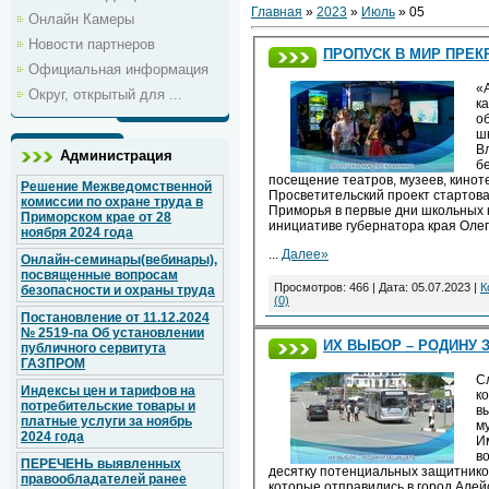
Главная
»
2023
»
Июль
»
05
Онлайн Камеры
Новости партнеров
ПРОПУСК В МИР ПРЕК
Официальная информация
«
Округ, открытый для ...
к
о
ш
В
Администрация
б
посещение театров, музеев, кинот
Решение Межведомственной
Просветительский проект стартова
комиссии по охране труда в
Приморья в первые дни школьных 
Приморском крае от 28
инициативе губернатора края Олег
ноября 2024 года
...
Далее»
Онлайн-семинары(вебинары),
посвященные вопросам
Просмотров: 466 | Дата:
05.07.2023
|
К
безопасности и охраны труда
(0)
Постановление от 11.12.2024
№ 2519-па Об установлении
ИХ ВЫБОР – РОДИНУ
публичного сервитута
ГАЗПРОМ
С
Индексы цен и тарифов на
ко
потребительские товары и
в
платные услуги за ноябрь
м
2024 года
И
в
ПЕРЕЧЕНЬ выявленных
десятку потенциальных защитнико
правообладателей ранее
которые отправились в город Алей