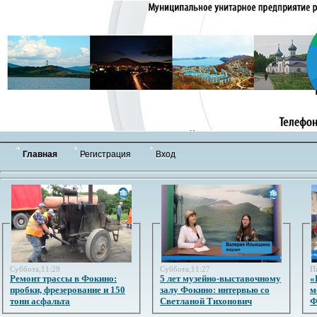
Главная
Регистрация
Вход
Суббота,11:29
Суббота,11:27
П
Ремонт трассы в Фокино:
5 лет музейно-выставочному
«
пробки, фрезерование и 150
залу Фокино: интервью со
м
тонн асфальта
Светланой Тихонович
Ф