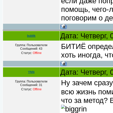
если даже попр
помощь, чего-л
поговорим о де
Дата: Четверг,
bublik
БИТИЁ определя
Группа: Пользователи
Сообщений:
43
хоть иногда, ч
Статус:
Offline
Дата: Четверг, 
YNN
Ну зачем сраз
Группа: Пользователи
Сообщений:
31
Статус:
Offline
всю жизнь поми
что за метод? 