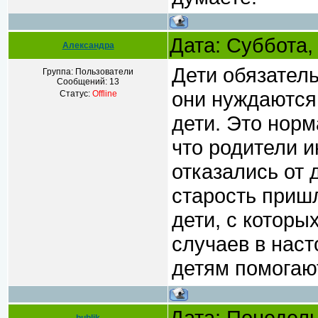
Дата: Суббота,
Александра
Дети обязател
Группа: Пользователи
Сообщений:
13
они нуждаются.
Статус:
Offline
дети. Это норм
что родители и
отказались от 
старость пришл
дети, с которы
случаев в нас
детям помогаю
Дата: Понедель