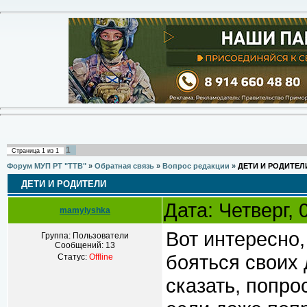
1
Страница
1
из
1
Форум МУП РТ "ТТВ"
»
Обратная связь
»
Вопрос редакции
»
ДЕТИ И РОДИТЕЛ
ДЕТИ И РОДИТЕЛИ
Дата: Четверг,
mamylyshka
Вот интересно,
Группа: Пользователи
Сообщений:
13
бояться своих 
Статус:
Offline
сказать, попро