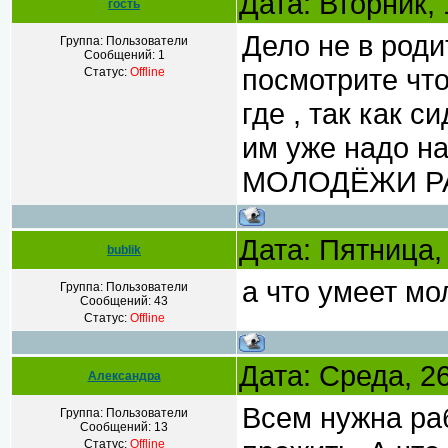
Дата: Вторник,
гость
Дело не в роди
Группа: Пользователи
Сообщений:
1
посмотрите чт
Статус:
Offline
где , так как с
им уже надо на
МОЛОДЁЖИ Р
Дата: Пятница,
bublik
а что умеет м
Группа: Пользователи
Сообщений:
43
Статус:
Offline
Дата: Среда, 2
Александра
Всем нужна ра
Группа: Пользователи
Сообщений:
13
Статус:
Offline