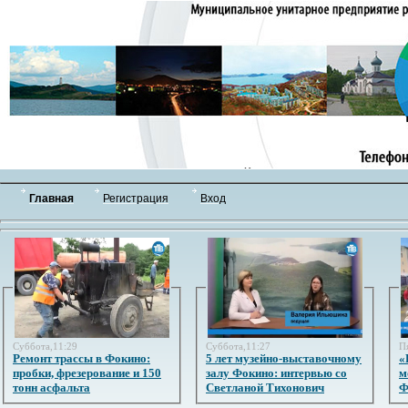
Главная
Регистрация
Вход
Суббота,11:29
Суббота,11:27
П
Ремонт трассы в Фокино:
5 лет музейно-выставочному
«
пробки, фрезерование и 150
залу Фокино: интервью со
м
тонн асфальта
Светланой Тихонович
Ф