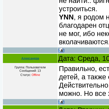
не найти.. фиг
устроиться.
YNN
, я родом 
благодарен отц
не мог, ибо не
вколачиваются
Дата: Среда, 1
Александра
Правильно, ест
Группа: Пользователи
Сообщений:
13
детей, а также
Статус:
Offline
Действительно,
можно. Но все 