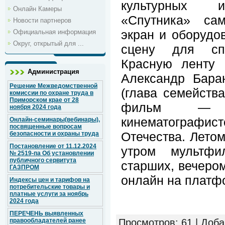
культурных и
Онлайн Камеры
«Спутника» сам
Новости партнеров
экран и оборудо
Официальная информация
Округ, открытый для ...
сцену для спе
Красную ленту 
Администрация
Александр Бара
Решение Межведомственной
(глава семейств
комиссии по охране труда в
Приморском крае от 28
фильм — к
ноября 2024 года
кинематографи
Онлайн-семинары(вебинары),
посвященные вопросам
Отечества. Лето
безопасности и охраны труда
Постановление от 11.12.2024
утром мультф
№ 2519-па Об установлении
публичного сервитута
старших, вечеро
ГАЗПРОМ
онлайн на платф
Индексы цен и тарифов на
потребительские товары и
платные услуги за ноябрь
2024 года
ПЕРЕЧЕНЬ выявленных
правообладателей ранее
Просмотров
: 61 |
Доба