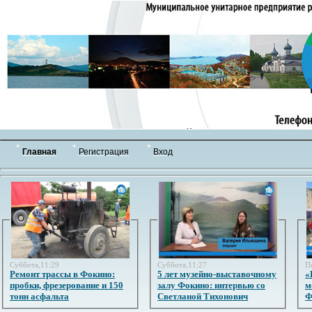
Главная
Регистрация
Вход
Суббота,11:29
Суббота,11:27
П
Ремонт трассы в Фокино:
5 лет музейно-выставочному
«
пробки, фрезерование и 150
залу Фокино: интервью со
м
тонн асфальта
Светланой Тихонович
Ф