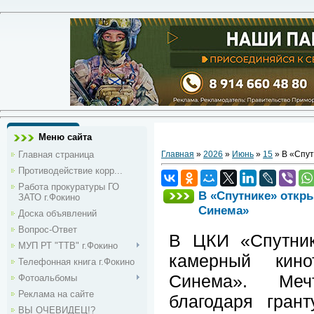
Меню сайта
Главная страница
Главная
»
2026
»
Июнь
»
15
» В «Спут
Противодействие корр...
Работа прокуратуры ГО
В «Спутнике» откр
ЗАТО г.Фокино
Синема»
Доска объявлений
Вопрос-Ответ
В ЦКИ «Спутник
МУП РТ "ТТВ" г.Фокино
камерный кино
Телефонная книга г.Фокино
Синема». Меч
Фотоальбомы
Реклама на сайте
благодаря гран
ВЫ ОЧЕВИДЕЦ!?