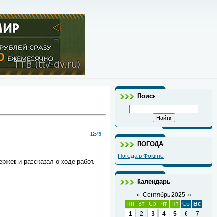
Поиск
12:49
ПОГОДА
Погода в Фокино
ржек и рассказал о ходе работ.
Календарь
«
Сентябрь 2025
»
Пн
Вт
Ср
Чт
Пт
Сб
Вс
1
2
3
4
5
6
7