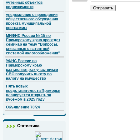
учтенных объектов
недвижимости
Отправить
уведомление о проведении
общественного обсуждения
проекта муниципальной
программы
МИФНС России № 15 по
Приморскому краю проведет
семинар на тему "Вопросы,
связанные с патентной
системой налогообложения"
УФНС России по
Приморскому краю
разъясняет, как участникам
СВО получить льготу по
налогу на имущество
Пять новых
представительств Приморья
планируется открыть за
рубежом в 2025 году
Объявление 70/24
Статистика