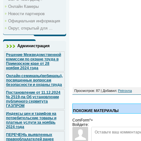
Онлайн Камеры
Новости партнеров
Официальная информация
Округ, открытый для ...
Администрация
Решение Межведомственной
комиссии по охране труда в
Приморском крае от 28
ноября 2024 года
Онлайн-семинары(вебинары),
посвященные вопросам
безопасности и охраны труда
Просмотров
: 87 |
Добавил
:
Petrovna
Постановление от 11.12.2024
№ 2519-па Об установлении
публичного сервитута
ГАЗПРОМ
ПОХОЖИЕ МАТЕРИАЛЫ
Индексы цен и тарифов на
потребительские товары и
ComForm">
платные услуги за ноябрь
Войдите:
2024 года
ПЕРЕЧЕНЬ выявленных
правообладателей ранее