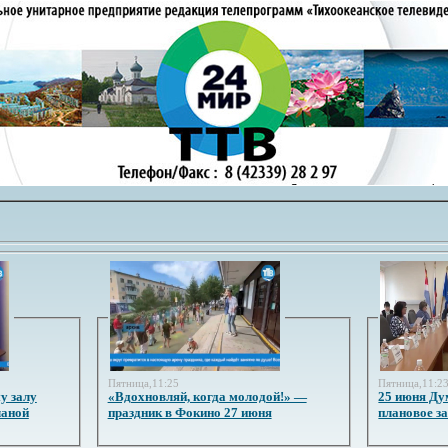
Пятница,11:25
Пятница,11:2
у залу
«Вдохновляй, когда молодой!» —
25 июня Ду
ланой
праздник в Фокино 27 июня
плановое з