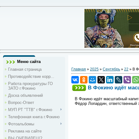
Меню сайта
Главная страница
Главная
»
2025
»
Сентябрь
»
22
» В Ф
Противодействие корр...
Работа прокуратуры ГО
В Фокино идёт мас
ЗАТО г.Фокино
Доска объявлений
В Фокино идёт масштабный капит
Вопрос-Ответ
Фёдор Лопардин, ответственный 
МУП РТ "ТТВ" г.Фокино
Телефонная книга г.Фокино
Фотоальбомы
Реклама на сайте
ВЫ ОЧЕВИДЕЦ!?