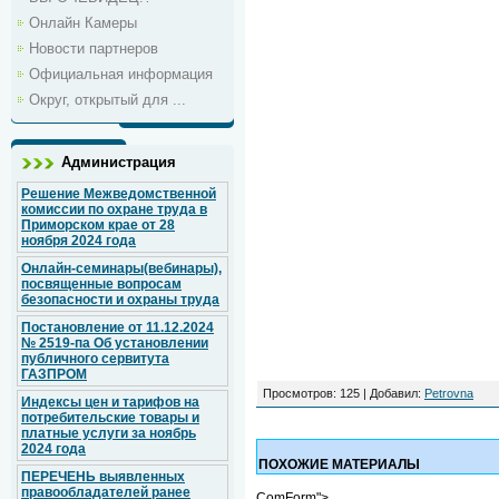
Онлайн Камеры
Новости партнеров
Официальная информация
Округ, открытый для ...
Администрация
Решение Межведомственной
комиссии по охране труда в
Приморском крае от 28
ноября 2024 года
Онлайн-семинары(вебинары),
посвященные вопросам
безопасности и охраны труда
Постановление от 11.12.2024
№ 2519-па Об установлении
публичного сервитута
ГАЗПРОМ
Просмотров
: 125 |
Добавил
:
Petrovna
Индексы цен и тарифов на
потребительские товары и
платные услуги за ноябрь
2024 года
ПОХОЖИЕ МАТЕРИАЛЫ
ПЕРЕЧЕНЬ выявленных
правообладателей ранее
ComForm">