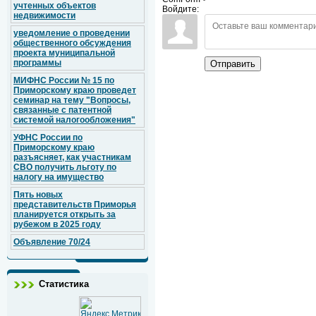
учтенных объектов
Войдите:
недвижимости
уведомление о проведении
общественного обсуждения
проекта муниципальной
программы
Отправить
МИФНС России № 15 по
Приморскому краю проведет
семинар на тему "Вопросы,
связанные с патентной
системой налогообложения"
УФНС России по
Приморскому краю
разъясняет, как участникам
СВО получить льготу по
налогу на имущество
Пять новых
представительств Приморья
планируется открыть за
рубежом в 2025 году
Объявление 70/24
Статистика