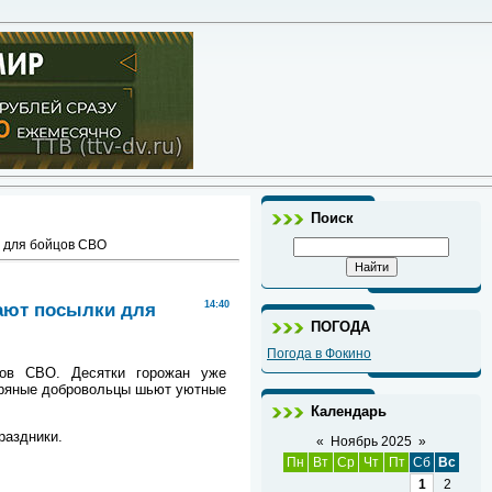
Поиск
и для бойцов СВО
рают посылки для
14:40
ПОГОДА
Погода в Фокино
ов СВО. Десятки горожан уже
ебряные добровольцы шьют уютные
Календарь
раздники.
«
Ноябрь 2025
»
Пн
Вт
Ср
Чт
Пт
Сб
Вс
1
2