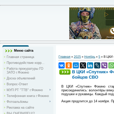
Меню сайта
Главная страница
Главная
»
2025
»
Ноябрь
»
5
» В ЦКИ 
Противодействие корр...
Работа прокуратуры ГО
В ЦКИ «Спутник» Ф
ЗАТО г.Фокино
бойцов СВО
Доска объявлений
Вопрос-Ответ
В ЦКИ «Спутник» Фокино ста
МУП РТ "ТТВ" г.Фокино
присоединились: волонтёры вяжу
подушки и рукавицы. Каждый пода
Телефонная книга г.Фокино
Акция продлится до 14 ноября. 
Фотоальбомы
Реклама на сайте
ВЫ ОЧЕВИДЕЦ!?