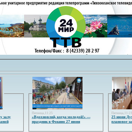
Пятница,11:25
Пятница,11:2
у залу
«Вдохновляй, когда молодой!» —
25 июня Ду
ланой
праздник в Фокино 27 июня
плановое з