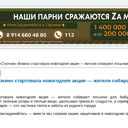
«Спутник» Фокино стартовала новогодняя акция — жители собирают посылк
окино стартовала новогодняя акция — жители соби
ртовала новогодняя акция — жители собирают посылки для бойц
т окопные шторы и тёплые вещи, школьники приносят сладости, а сер
рок — это частичка тепла и заботы из родного города.
Присоединяйтесь — вместе мы согреем наших защитников в новогодние п