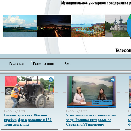
Главная
Регистрация
Вход
Суббота,11:29
Суббота,11:27
П
Ремонт трассы в Фокино:
5 лет музейно-выставочному
«
пробки, фрезерование и 150
залу Фокино: интервью со
м
тонн асфальта
Светланой Тихонович
Ф