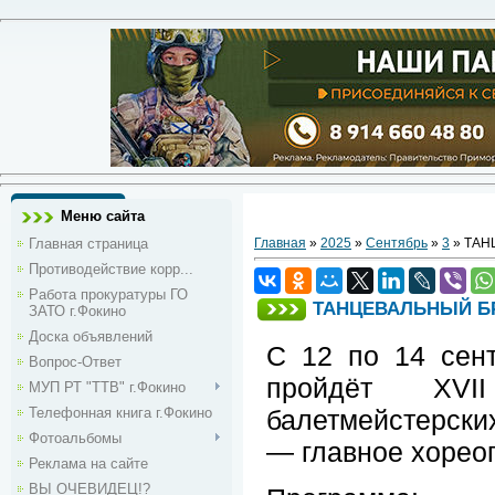
Меню сайта
Главная страница
Главная
»
2025
»
Сентябрь
»
3
» ТАН
Противодействие корр...
Работа прокуратуры ГО
ТАНЦЕВАЛЬНЫЙ Б
ЗАТО г.Фокино
Доска объявлений
С 12 по 14 сен
Вопрос-Ответ
пройдёт XVI
МУП РТ "ТТВ" г.Фокино
Телефонная книга г.Фокино
балетмейстерски
Фотоальбомы
— главное хорео
Реклама на сайте
ВЫ ОЧЕВИДЕЦ!?