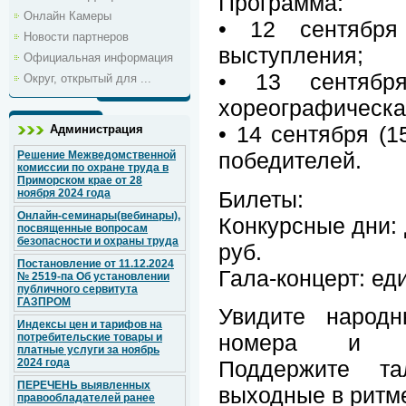
Программа:
Онлайн Камеры
• 12 сентября
Новости партнеров
выступления;
Официальная информация
• 13 сентябр
Округ, открытый для ...
хореографическа
• 14 сентября (1
Администрация
победителей.
Решение Межведомственной
комиссии по охране труда в
Приморском крае от 28
Билеты:
ноября 2024 года
Онлайн-семинары(вебинары),
Конкурсные дни: 
посвященные вопросам
безопасности и охраны труда
руб.
Постановление от 11.12.2024
Гала-концерт: ед
№ 2519-па Об установлении
публичного сервитута
ГАЗПРОМ
Увидите народн
Индексы цен и тарифов на
номера и пр
потребительские товары и
платные услуги за ноябрь
Поддержите т
2024 года
ПЕРЕЧЕНЬ выявленных
выходные в ритм
правообладателей ранее